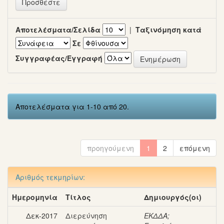
Αποτελέσματα/Σελίδα
|
Ταξινόμηση κατά
Σε
Συγγραφέας/Εγγραφή
Αποτελέσματα για 1-10 από 20.
προηγούμενη
1
2
επόμενη
Αριθμός τεκμηρίων:
Ημερομηνία
Τίτλος
Δημιουργός(οι)
Δεκ-2017
Διερεύνηση
ΕΚΔΔΑ
;