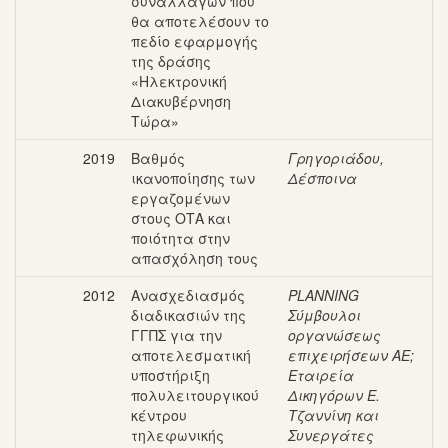
συναλλαγών που
θα αποτελέσουν το
πεδίο εφαρμογής
της δράσης
«Ηλεκτρονική
Διακυβέρνηση
Τώρα»
2019
Βαθμός
Γρηγοριάδου,
ικανοποίησης των
Δέσποινα
εργαζομένων
στους ΟΤΑ και
ποιότητα στην
απασχόληση τους
2012
Ανασχεδιασμός
PLANNING
διαδικασιών της
Σύμβουλοι
ΓΓΠΣ για την
οργανώσεως
αποτελεσματική
επιχειρήσεων ΑΕ
;
υποστήριξη
Εταιρεία
πολυλειτουργικού
Δικηγόρων Ε.
κέντρου
Τζαννίνη και
τηλεφωνικής
Συνεργάτες