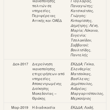
ικανοποίησης
Γιαγλάρας,
πολιτών σε
Παναγιώτης
;
υπηρεσίες
Κατσικάτσος,
Περιφέρειας
Γιώργος
;
Αττικής και ΟΑΕΔ
Κυπαρίσσης,
Δημήτρης
;
Λένη,
Μαρία
;
Λόκανα,
Ευγενία
;
Τσολακίδου,
Σαββατού
;
Βουλτσίδης,
Παντελής
Δεκ-2017
Διερεύνηση
ΕΚΔΔΑ
;
Γκίκα,
ικανοποίησης
Ελευθερία
;
επιχειρήσεων από
Ματσούκας,
υπηρεσίες
Βασίλειος
;
Αποκεντρωμένης
Δημόπουλος,
Διοίκησης
Ανδρέας
;
Μακεδονίας –
Μαργαριτόπουλος,
Θράκης
Μερκούριος
Μαρ-2019
Η διαδικασία
ΕΚΔΔΑ
;
Λαδή,