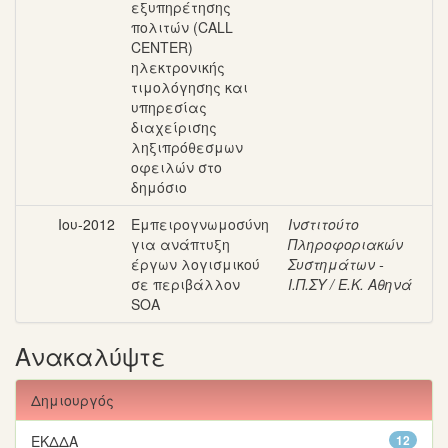
εξυπηρέτησης
πολιτών (CALL
CENTER)
ηλεκτρονικής
τιμολόγησης και
υπηρεσίας
διαχείρισης
ληξιπρόθεσμων
οφειλών στο
δημόσιο
Ιου-2012
Εμπειρογνωμοσύνη
Ινστιτούτο
για ανάπτυξη
Πληροφοριακών
έργων λογισμικού
Συστημάτων -
σε περιβάλλον
Ι.Π.ΣΥ / Ε.Κ. Αθηνά
SOA
Ανακαλύψτε
Δημιουργός
ΕΚΔΔΑ
12