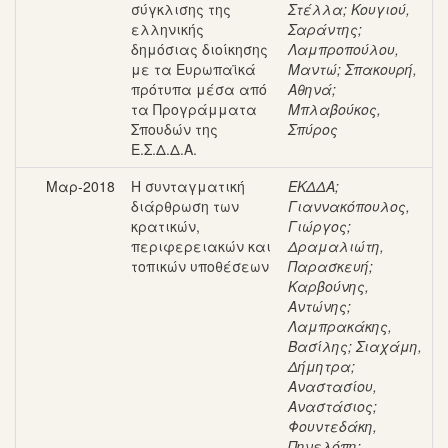
σύγκλισης της
Στέλλα
;
Κουγιού,
ελληνικής
Σαράντης
;
δημόσιας διοίκησης
Λαμπροπούλου,
με τα Ευρωπαϊκά
Μαντώ
;
Σπακουρή,
πρότυπα μέσα από
Αθηνά
;
τα Προγράμματα
Μπλαβούκος,
Σπουδών της
Σπύρος
Ε.Σ.Δ.Δ.Α.
Μαρ-2018
Η συνταγματική
ΕΚΔΔΑ
;
διάρθρωση των
Γιαννακόπουλος,
κρατικών,
Γιώργος
;
περιφερειακών και
Δραμαλιώτη,
τοπικών υποθέσεων
Παρασκευή
;
Καρβούνης,
Αντώνης
;
Λαμπρακάκης,
Βασίλης
;
Σιαχάμη,
Δήμητρα
;
Αναστασίου,
Αναστάσιος
;
Φουντεδάκη,
Πηνελόπη
;