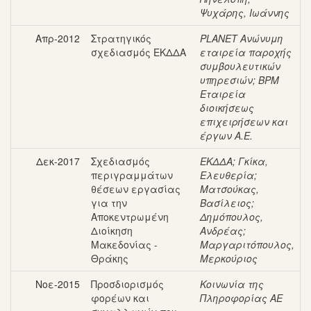
Ψυχάρης, Ιωάννης
Απρ-2012
Στρατηγικός
PLANET Ανώνυμη
σχεδιασμός ΕΚΔΔΑ
εταιρεία παροχής
συμβουλευτικών
υπηρεσιών
;
BPM
Εταιρεία
διοικήσεως
επιχειρήσεων και
έργων Α.Ε.
Δεκ-2017
Σχεδιασμός
ΕΚΔΔΑ
;
Γκίκα,
περιγραμμάτων
Ελευθερία
;
θέσεων εργασίας
Ματσούκας,
για την
Βασίλειος
;
Αποκεντρωμένη
Δημόπουλος,
Διοίκηση
Ανδρέας
;
Μακεδονίας -
Μαργαριτόπουλος,
Θράκης
Μερκούριος
Νοε-2015
Προσδιορισμός
Κοινωνία της
φορέων και
Πληροφορίας ΑΕ