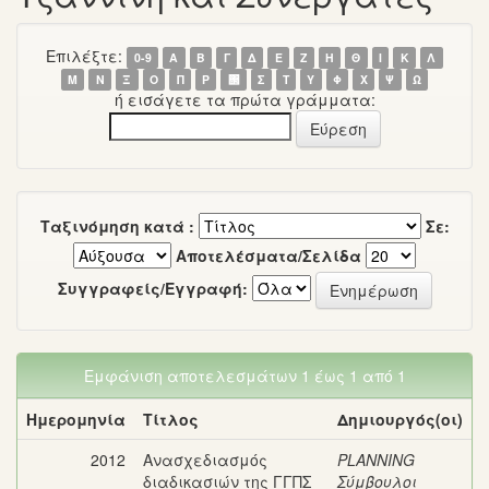
Επιλέξτε:
0-9
Α
Β
Γ
Δ
Ε
Ζ
Η
Θ
Ι
Κ
Λ
Μ
Ν
Ξ
Ο
Π
Ρ
΢
Σ
Τ
Υ
Φ
Χ
Ψ
Ω
ή εισάγετε τα πρώτα γράμματα:
Ταξινόμηση κατά :
Σε:
Αποτελέσματα/Σελίδα
Συγγραφείς/Εγγραφή:
Εμφάνιση αποτελεσμάτων 1 έως 1 από 1
Ημερομηνία
Τίτλος
Δημιουργός(οι)
2012
Ανασχεδιασμός
PLANNING
διαδικασιών της ΓΓΠΣ
Σύμβουλοι