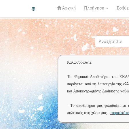
Αρχική
Πλοήγηση
Βοήθε
Skip
navigation
Καλωσορίσατε
Το Ψηφιακό Αποθετήριο του ΕΚΔΔΑ 
παράγεται από τη λειτουργία της ελ
και Αποκεντρωμένης Διοίκησης καθώς
- Το αποθετήριό μας φιλοδοξεί να 
περισσότ
πολιτικής στη χώρα μας
...