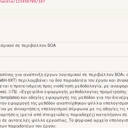
handle/123456789/167
σμικού σε περιβάλλον SOA
σύνης για ανάπτυξη έργων λογισμικού σε περιβάλλον SOA» σ
ΒΟΝ8Η-9ΧΤ) περιλαμβάνει τα δύο παραδοτέα του έργου και συγ
εται η προτεινόμενη προς υιοθέτηση μεθοδολογία, με αναφο
ices).  Π2. «Εγχειρίδιο εφαρμογής μεθοδολογίας προμέτρηση
mplates) και οδηγίες εφαρμογής της μεθόδου για την διενέργ
α την εφαρμογή της μεθόδου αναπτύχθηκαν φύλλα υπολογισμού 
ένα με συναρτήσεις υπολογισμού σύμφωνα με τις οδηγίες τις
ναρτήσεις (μετά από στοιχειώδεις παραδοχές) καταλήγουν σε
ε αυτοτελές φύλλο εργασίας. Το ψηφιακό αρχείο υπολογισμο
 των παραδοτέων του έργου.