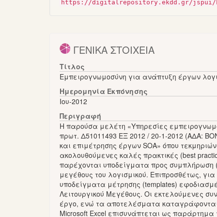
https://digitalrepository.ekdd.gr/jspui/
ΓΕΝΙΚΑ ΣΤΟΙΧΕΙΑ
Τίτλος
Εμπειρογνωμοσύνη για ανάπτυξη έργων λογι
Ημερομηνία Εκπόνησης
Ιου-2012
Περιγραφή
Η παρούσα μελέτη «Υπηρεσίες εμπειρογνωμο
πρωτ. Δ51011493 ΕΞ 2012 / 20-1-2012 (ΑΔΑ: 
και επιμέτρησης έργων SOA» όπου τεκμηριών
ακολουθούμενες καλές πρακτικές (best pract
παρέχονται υποδείγματα προς συμπλήρωση (te
μεγέθους του λογισμικού. Επιπροσθέτως, γι
υποδείγματα μέτρησης (templates) εφοδιασμ
Λειτουργικού Μεγέθους. Οι εκτελούμενες συ
έργο, ενώ τα αποτελέσματα καταγράφονται σ
Microsoft Excel επισυνάπτεται ως παράρτημα