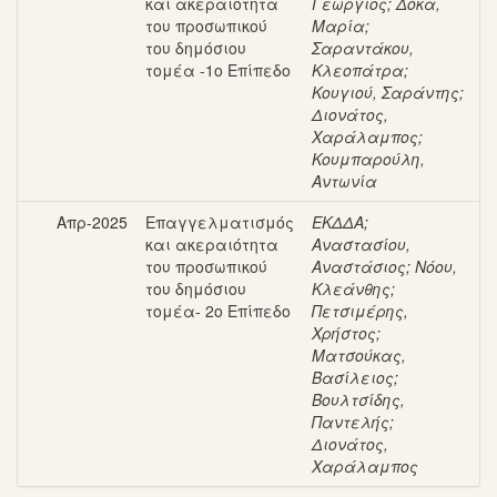
και ακεραιότητα
Γεώργιος
;
Δόκα,
του προσωπικού
Μαρία
;
του δημόσιου
Σαραντάκου,
τομέα -1ο Επίπεδο
Κλεοπάτρα
;
Κουγιού, Σαράντης
;
Διονάτος,
Χαράλαμπος
;
Κουμπαρούλη,
Αντωνία
Απρ-2025
Επαγγελματισμός
ΕΚΔΔΑ
;
και ακεραιότητα
Αναστασίου,
του προσωπικού
Αναστάσιος
;
Νόου,
του δημόσιου
Κλεάνθης
;
τομέα- 2ο Επίπεδο
Πετσιμέρης,
Χρήστος
;
Ματσούκας,
Βασίλειος
;
Βουλτσίδης,
Παντελής
;
Διονάτος,
Χαράλαμπος