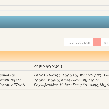
προηγούμενη
1
επ
Δημιουργός(οι)
ικών και
ΕΚΔΔΑ
;
Πλατής, Χαράλαμπος
;
Μουρίκη, Αλ
ποτύπωση της
Τράκα, Μαρία
;
Καρέλλας, Δημήτριος
;
/στριών ΕΣΔΔΑ
Πεχλιβανίδης, Ηλίας
;
Σπουρδαλάκης, Μιχ