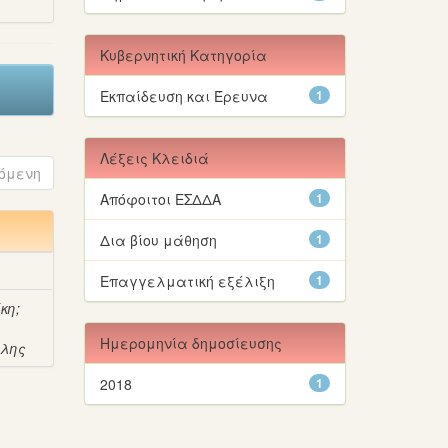
Κυβερνητική Κατηγορία
Εκπαίδευση και Έρευνα
1
Λέξεις Κλειδιά
όμενη
Απόφοιτοι ΕΣΔΔΑ
1
Δια βίου μάθηση
1
Επαγγελματική εξέλιξη
1
ίκη
;
Ημερομηνία δημοσίευσης
άλης
2018
1