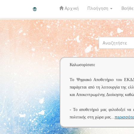
Αρχική
Πλοήγηση
Βοήθε
Skip
navigation
Καλωσορίσατε
Το Ψηφιακό Αποθετήριο του ΕΚΔΔΑ 
παράγεται από τη λειτουργία της ελ
και Αποκεντρωμένης Διοίκησης καθώς
- Το αποθετήριό μας φιλοδοξεί να 
περισσότ
πολιτικής στη χώρα μας
...