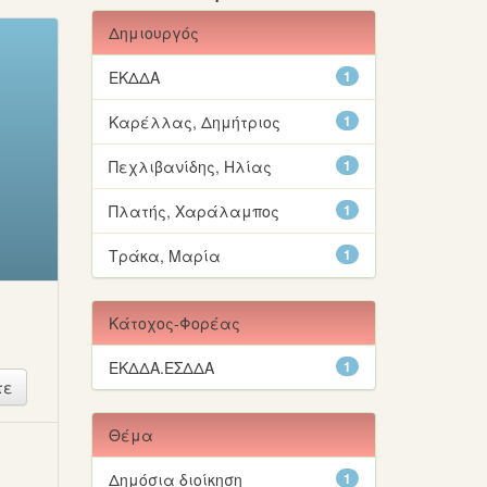
Δημιουργός
ΕΚΔΔΑ
1
Καρέλλας, Δημήτριος
1
Πεχλιβανίδης, Ηλίας
1
Πλατής, Χαράλαμπος
1
Τράκα, Μαρία
1
Κάτοχος-Φορέας
ΕΚΔΔΑ.ΕΣΔΔΑ
1
Θέμα
ή
Δημόσια διοίκηση
1