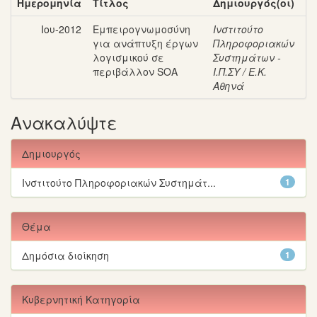
Ημερομηνία
Τίτλος
Δημιουργός(οι)
Ιου-2012
Εμπειρογνωμοσύνη
Ινστιτούτο
για ανάπτυξη έργων
Πληροφοριακών
λογισμικού σε
Συστημάτων -
περιβάλλον SOA
Ι.Π.ΣΥ / Ε.Κ.
Αθηνά
Ανακαλύψτε
Δημιουργός
Ινστιτούτο Πληροφοριακών Συστημάτ...
1
Θέμα
Δημόσια διοίκηση
1
Κυβερνητική Κατηγορία