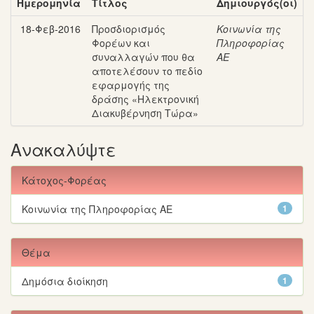
Ημερομηνία
Τίτλος
Δημιουργός(οι)
18-Φεβ-2016
Προσδιορισμός
Κοινωνία της
Φορέων και
Πληροφορίας
συναλλαγών που θα
ΑΕ
αποτελέσουν το πεδίο
εφαρμογής της
δράσης «Ηλεκτρονική
Διακυβέρνηση Τώρα»
Ανακαλύψτε
Κάτοχος-Φορέας
Κοινωνία της Πληροφορίας ΑΕ
1
Θέμα
Δημόσια διοίκηση
1