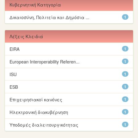
Κυβερνητική Κατηγορία
Δικαιοσύνη, Πολιτεία και Δημόσια ...
1
Λέξεις Κλειδιά
EIRA
1
European Interoperability Referen...
1
ISU
1
ΕSΒ
1
Επιχειρησιακοί κανόνες
1
Ηλεκτρονική διακυβέρνηση
1
Υποδομές διαλειτουργικότητας
1