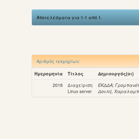
Αποτελέσματα για 1-1 από 1.
Αριθμός τεκμηρίων:
Ημερομηνία
Τίτλος
Δημιουργός(οι)
2018
Διαχείριση
ΕΚΔΔΑ
;
Γρομπανόπ
Linux server
Δουλή, Χαραλαμπ