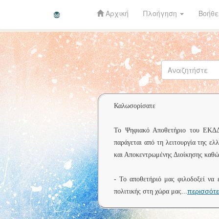
Αρχική
Πλοήγηση
Βοήθε
Skip
navigation
Καλωσορίσατε
Το Ψηφιακό Αποθετήριο του ΕΚΔΔΑ 
παράγεται από τη λειτουργία της ελ
και Αποκεντρωμένης Διοίκησης καθώς
- Το αποθετήριό μας φιλοδοξεί να 
περισσότ
πολιτικής στη χώρα μας
...