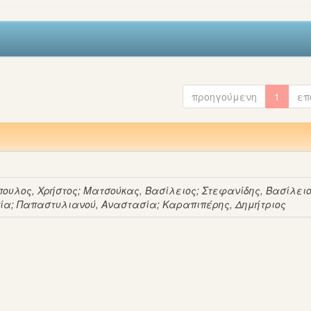
προηγούμενη
1
επ
ουλος, Χρήστος
;
Ματσούκας, Βασίλειος
;
Στεφανίδης, Βασίλει
ία
;
Παπαστυλιανού, Αναστασία
;
Καραπιπέρης, Δημήτριος