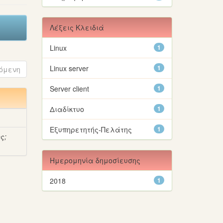
Λέξεις Κλειδιά
Linux
1
Linux server
1
όμενη
Server client
1
Διαδίκτυο
1
Εξυπηρετητής-Πελάτης
1
ος
;
Ημερομηνία δημοσίευσης
2018
1