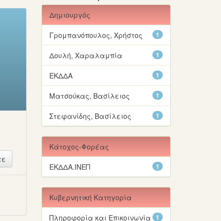
Δημιουργός
Γρομπανόπουλος, Χρήστος
1
Δουλή, Χαραλαμπία
1
ΕΚΔΔΑ
1
Ματσούκας, Βασίλειος
1
Στεφανίδης, Βασίλειος
1
Κάτοχος-Φορέας
ΕΚΔΔΑ.ΙΝΕΠ
1
ή
Κυβερνητική Κατηγορία
Πληροφορία και Επικοινωνία
1