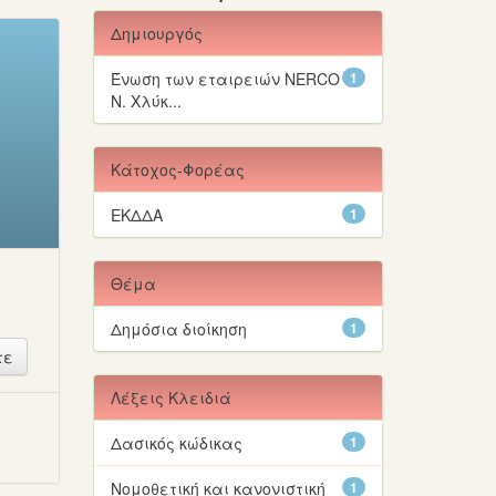
Δημιουργός
Ένωση των εταιρειών NERCO
1
Ν. Χλύκ...
Κάτοχος-Φορέας
ΕΚΔΔΑ
1
Θέμα
Δημόσια διοίκηση
1
Λέξεις Κλειδιά
ή
Δασικός κώδικας
1
Νομοθετική και κανονιστική
1