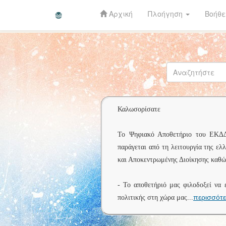
Αρχική
Πλοήγηση
Βοήθε
Skip
navigation
Καλωσορίσατε
Το Ψηφιακό Αποθετήριο του ΕΚΔΔΑ 
παράγεται από τη λειτουργία της ελ
και Αποκεντρωμένης Διοίκησης καθώς
- Το αποθετήριό μας φιλοδοξεί να 
περισσότ
πολιτικής στη χώρα μας
...