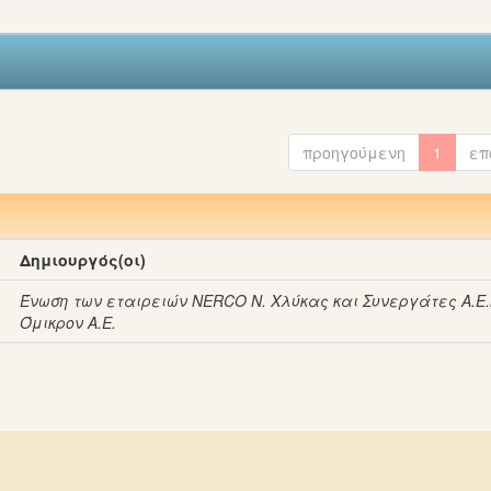
προηγούμενη
1
επ
Δημιουργός(οι)
Ένωση των εταιρειών NERCO Ν. Χλύκας και Συνεργάτες Α.Ε.
Όμικρον A.E.