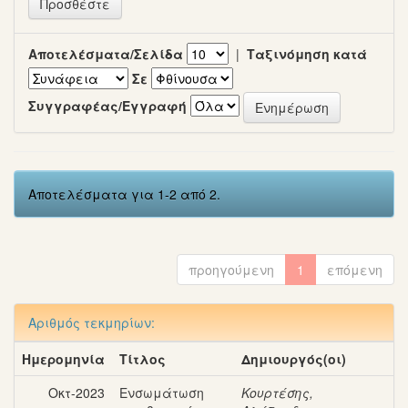
Αποτελέσματα/Σελίδα
|
Ταξινόμηση κατά
Σε
Συγγραφέας/Εγγραφή
Αποτελέσματα για 1-2 από 2.
προηγούμενη
1
επόμενη
Αριθμός τεκμηρίων:
Ημερομηνία
Τίτλος
Δημιουργός(οι)
Οκτ-2023
Ενσωμάτωση
Κουρτέσης,