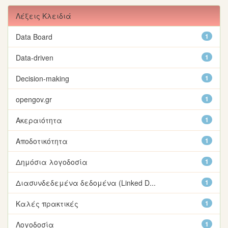
Λέξεις Κλειδιά
Data Board
1
Data-driven
1
Decision-making
1
opengov.gr
1
Ακεραιότητα
1
Αποδοτικότητα
1
Δημόσια λογοδοσία
1
Διασυνδεδεμένα δεδομένα (Linked D...
1
Καλές πρακτικές
1
Λογοδοσία
1