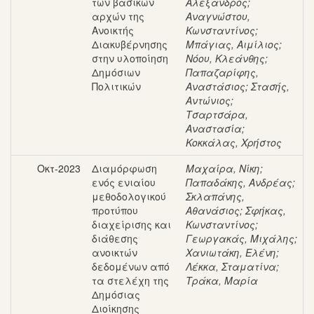
των βασικών
Αλέξανδρος
;
αρχών της
Αναγνώστου,
Ανοικτής
Κωνσταντίνος
;
Διακυβέρνησης
Μπάγιας, Αιμίλιος
;
στην υλοποίηση
Νόου, Κλεάνθης
;
Δημόσιων
Παπαζαρίφης,
Πολιτικών
Αναστάσιος
;
Στασής,
Αντώνιος
;
Τσαρτσάρα,
Αναστασία
;
Κοκκάλας, Χρήστος
Οκτ-2023
Διαμόρφωση
Μαχαίρα, Νίκη
;
ενός ενιαίου
Παπαδάκης, Ανδρέας
;
μεθοδολογικού
Σκλαπάνης,
προτύπου
Αθανάσιος
;
Σφήκας,
διαχείρισης και
Κωνσταντίνος
;
διάθεσης
Γεωργακάς, Μιχάλης
;
ανοικτών
Χανιωτάκη, Ελένη
;
δεδομένων από
Λέκκα, Σταματίνα
;
τα στελέχη της
Τράκα, Μαρία
Δημόσιας
Διοίκησης