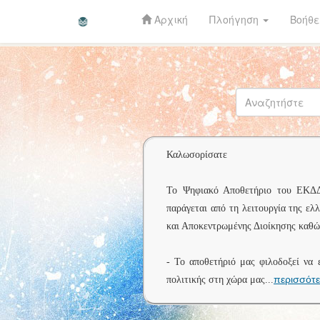
Αρχική
Πλοήγηση
Βοήθε
Skip
navigation
Καλωσορίσατε
Το Ψηφιακό Αποθετήριο του ΕΚΔΔΑ 
παράγεται από τη λειτουργία της ελ
και Αποκεντρωμένης Διοίκησης καθώς
- Το αποθετήριό μας φιλοδοξεί να 
περισσότ
πολιτικής στη χώρα μας
...