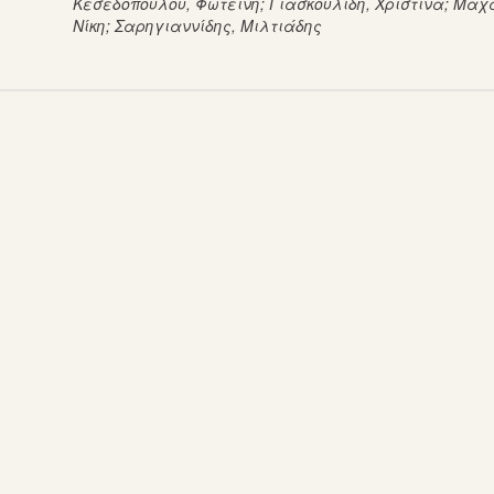
Κεσεδοπούλου, Φωτεινή
;
Γιασκουλίδη, Χριστίνα
;
Μαχα
Νίκη
;
Σαρηγιαννίδης, Μιλτιάδης