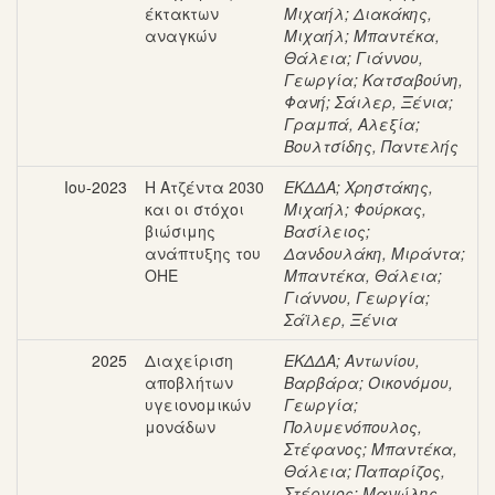
έκτακτων
Μιχαήλ
;
Διακάκης,
αναγκών
Μιχαήλ
;
Μπαντέκα,
Θάλεια
;
Γιάννου,
Γεωργία
;
Κατσαβούνη,
Φανή
;
Σάιλερ, Ξένια
;
Γραμπά, Αλεξία
;
Βουλτσίδης, Παντελής
Ιου-2023
Η Ατζέντα 2030
ΕΚΔΔΑ
;
Χρηστάκης,
και οι στόχοι
Μιχαήλ
;
Φούρκας,
βιώσιμης
Βασίλειος
;
ανάπτυξης του
Δανδουλάκη, Μιράντα
;
ΟΗΕ
Μπαντέκα, Θάλεια
;
Γιάννου, Γεωργία
;
Σάϊλερ, Ξένια
2025
Διαχείριση
ΕΚΔΔΑ
;
Αντωνίου,
αποβλήτων
Βαρβάρα
;
Οικονόμου,
υγειονομικών
Γεωργία
;
μονάδων
Πολυμενόπουλος,
Στέφανος
;
Μπαντέκα,
Θάλεια
;
Παπαρίζος,
Στέργιος
;
Μανώλης,