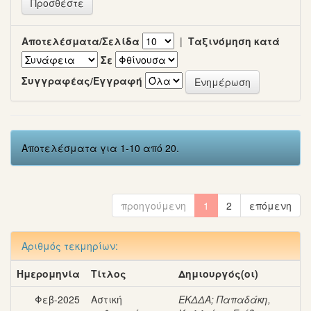
Αποτελέσματα/Σελίδα
|
Ταξινόμηση κατά
Σε
Συγγραφέας/Εγγραφή
Αποτελέσματα για 1-10 από 20.
προηγούμενη
1
2
επόμενη
Αριθμός τεκμηρίων:
Ημερομηνία
Τίτλος
Δημιουργός(οι)
Φεβ-2025
Αστική
ΕΚΔΔΑ
;
Παπαδάκη,