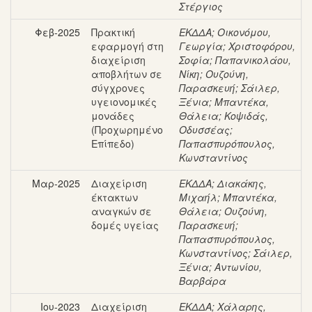
Στέργιος
Φεβ-2025
Πρακτική
ΕΚΔΔΑ
;
Οικονόμου,
εφαρμογή στη
Γεωργία
;
Χριστοφόρου,
διαχείριση
Σοφία
;
Παπανικολάου,
αποβλήτων σε
Νίκη
;
Ουζούνη,
σύγχρονες
Παρασκευή
;
Σάιλερ,
υγειονομικές
Ξένια
;
Μπαντέκα,
μονάδες
Θάλεια
;
Κοψιδάς,
(Προχωρημένο
Οδυσσέας
;
Επίπεδο)
Παπασπυρόπουλος,
Κωνσταντίνος
Μαρ-2025
Διαχείριση
ΕΚΔΔΑ
;
Διακάκης,
έκτακτων
Μιχαήλ
;
Μπαντέκα,
αναγκών σε
Θάλεια
;
Ουζούνη,
δομές υγείας
Παρασκευή
;
Παπασπυρόπουλος,
Κωνσταντίνος
;
Σάιλερ,
Ξένια
;
Αντωνίου,
Βαρβάρα
Ιου-2023
Διαχείριση
ΕΚΔΔΑ
;
Χάλαρης,