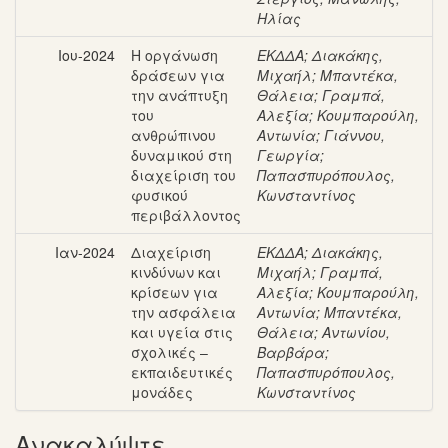
Ηλίας
Ιου-2024
Η οργάνωση
ΕΚΔΔΑ
;
Διακάκης,
δράσεων για
Μιχαήλ
;
Μπαντέκα,
την ανάπτυξη
Θάλεια
;
Γραμπά,
του
Αλεξία
;
Κουμπαρούλη,
ανθρώπινου
Αντωνία
;
Γιάννου,
δυναμικού στη
Γεωργία
;
διαχείριση του
Παπασπυρόπουλος,
φυσικού
Κωνσταντίνος
περιβάλλοντος
Ιαν-2024
Διαχείριση
ΕΚΔΔΑ
;
Διακάκης,
κινδύνων και
Μιχαήλ
;
Γραμπά,
κρίσεων για
Αλεξία
;
Κουμπαρούλη,
την ασφάλεια
Αντωνία
;
Μπαντέκα,
και υγεία στις
Θάλεια
;
Αντωνίου,
σχολικές –
Βαρβάρα
;
εκπαιδευτικές
Παπασπυρόπουλος,
μονάδες
Κωνσταντίνος
Ανακαλύψτε