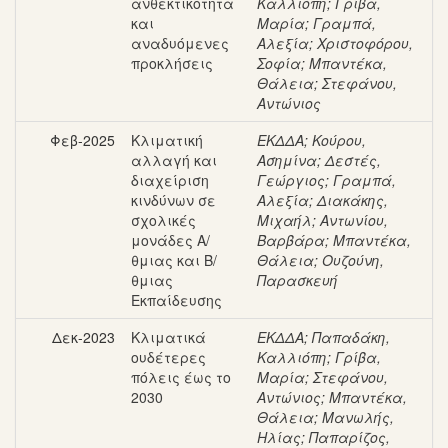
ανθεκτικότητα
Καλλιόπη
;
Γρίβα,
και
Μαρία
;
Γραμπά,
αναδυόμενες
Αλεξία
;
Χριστοφόρου,
προκλήσεις
Σοφία
;
Μπαντέκα,
Θάλεια
;
Στεφάνου,
Αντώνιος
Φεβ-2025
Κλιματική
ΕΚΔΔΑ
;
Κούρου,
αλλαγή και
Ασημίνα
;
Δεστές,
διαχείριση
Γεώργιος
;
Γραμπά,
κινδύνων σε
Αλεξία
;
Διακάκης,
σχολικές
Μιχαήλ
;
Αντωνίου,
μονάδες Α/
Βαρβάρα
;
Μπαντέκα,
θμιας και Β/
Θάλεια
;
Ουζούνη,
θμιας
Παρασκευή
Εκπαίδευσης
Δεκ-2023
Κλιματικά
ΕΚΔΔΑ
;
Παπαδάκη,
ουδέτερες
Καλλιόπη
;
Γρίβα,
πόλεις έως το
Μαρία
;
Στεφάνου,
2030
Αντώνιος
;
Μπαντέκα,
Θάλεια
;
Μανωλής,
Ηλίας
;
Παπαρίζος,