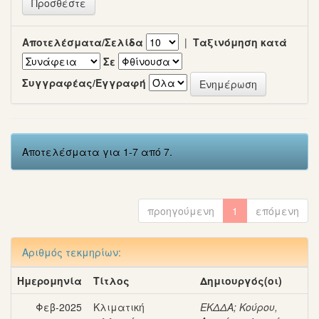
Αποτελέσματα/Σελίδα
|
Ταξινόμηση κατά
Σε
Συγγραφέας/Εγγραφή
Αποτελέσματα για 1-7 από 7.
προηγούμενη
1
επόμενη
Αριθμός τεκμηρίων:
Ημερομηνία
Τίτλος
Δημιουργός(οι)
Φεβ-2025
Κλιματική
ΕΚΔΔΑ
;
Κούρου,