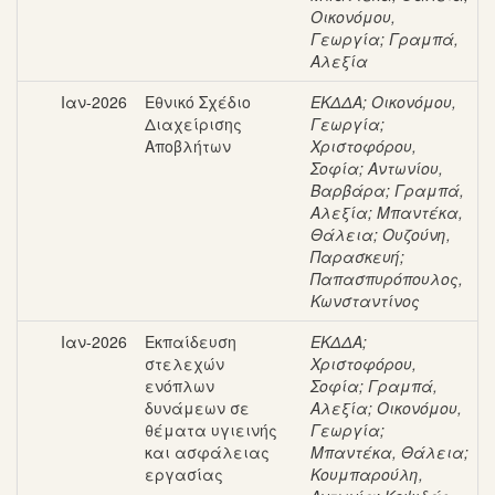
Οικονόμου,
Γεωργία
;
Γραμπά,
Αλεξία
Ιαν-2026
Εθνικό Σχέδιο
ΕΚΔΔΑ
;
Οικονόμου,
Διαχείρισης
Γεωργία
;
Αποβλήτων
Χριστοφόρου,
Σοφία
;
Αντωνίου,
Βαρβάρα
;
Γραμπά,
Αλεξία
;
Μπαντέκα,
Θάλεια
;
Ουζούνη,
Παρασκευή
;
Παπασπυρόπουλος,
Κωνσταντίνος
Ιαν-2026
Εκπαίδευση
ΕΚΔΔΑ
;
στελεχών
Χριστοφόρου,
ενόπλων
Σοφία
;
Γραμπά,
δυνάμεων σε
Αλεξία
;
Οικονόμου,
θέματα υγιεινής
Γεωργία
;
και ασφάλειας
Μπαντέκα, Θάλεια
;
εργασίας
Κουμπαρούλη,