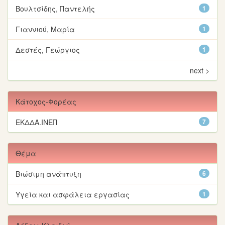
Βουλτσίδης, Παντελής
1
Γιαννιού, Μαρία
1
Δεστές, Γεώργιος
1
next >
Κάτοχος-Φορέας
ΕΚΔΔΑ.ΙΝΕΠ
7
Θέμα
Βιώσιμη ανάπτυξη
6
Υγεία και ασφάλεια εργασίας
1