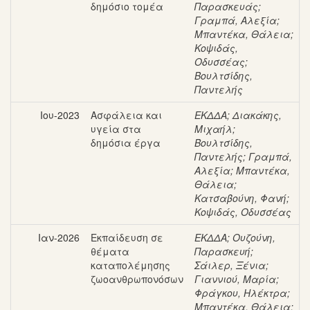
δημόσιο τομέα
Παρασκευάς
;
Γραμπά, Αλεξία
;
Μπαντέκα, Θάλεια
;
Κοψιδάς,
Οδυσσέας
;
Βουλτσίδης,
Παντελής
Ιου-2023
Ασφάλεια και
ΕΚΔΔΑ
;
Διακάκης,
υγεία στα
Μιχαήλ
;
δημόσια έργα
Βουλτσίδης,
Παντελής
;
Γραμπά,
Αλεξία
;
Μπαντέκα,
Θάλεια
;
Κατσαβούνη, Φανή
;
Κοψιδάς, Οδυσσέας
Ιαν-2026
Εκπαίδευση σε
ΕΚΔΔΑ
;
Ουζούνη,
θέματα
Παρασκευή
;
καταπολέμησης
Σάιλερ, Ξένια
;
ζωοανθρωπονόσων
Γιαννιού, Μαρία
;
Φράγκου, Ηλέκτρα
;
Μπαντέκα, Θάλεια
;