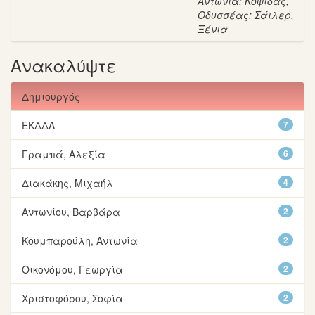
Αντωνία
;
Κοψιδάς,
Οδυσσέας
;
Σάιλερ,
Ξένια
Ανακαλύψτε
Δημιουργός
ΕΚΔΔΑ
7
Γραμπά, Αλεξία
6
Διακάκης, Μιχαήλ
4
Αντωνίου, Βαρβάρα
2
Κουμπαρούλη, Αντωνία
2
Οικονόμου, Γεωργία
2
Χριστοφόρου, Σοφία
2