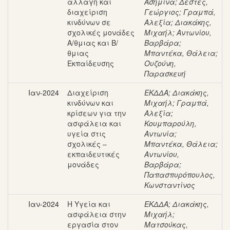
αλλαγή και
Ασημίνα
;
Δεστές,
διαχείριση
Γεώργιος
;
Γραμπά,
κινδύνων σε
Αλεξία
;
Διακάκης,
σχολικές μονάδες
Μιχαήλ
;
Αντωνίου,
Α/θμιας και Β/
Βαρβάρα
;
θμιας
Μπαντέκα, Θάλεια
;
Εκπαίδευσης
Ουζούνη,
Παρασκευή
Ιαν-2024
Διαχείριση
ΕΚΔΔΑ
;
Διακάκης,
κινδύνων και
Μιχαήλ
;
Γραμπά,
κρίσεων για την
Αλεξία
;
ασφάλεια και
Κουμπαρούλη,
υγεία στις
Αντωνία
;
σχολικές –
Μπαντέκα, Θάλεια
;
εκπαιδευτικές
Αντωνίου,
μονάδες
Βαρβάρα
;
Παπασπυρόπουλος,
Κωνσταντίνος
Ιαν-2024
Η Υγεία και
ΕΚΔΔΑ
;
Διακάκης,
ασφάλεια στην
Μιχαήλ
;
εργασία στον
Ματσούκας,