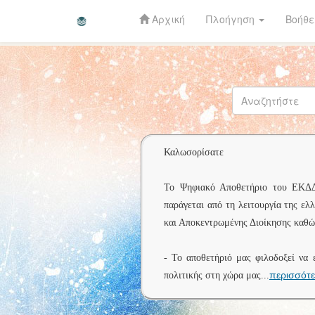
Αρχική
Πλοήγηση
Βοήθε
Skip
navigation
Καλωσορίσατε
Το Ψηφιακό Αποθετήριο του ΕΚΔΔΑ 
παράγεται από τη λειτουργία της ελ
και Αποκεντρωμένης Διοίκησης καθώς
- Το αποθετήριό μας φιλοδοξεί να 
περισσότ
πολιτικής στη χώρα μας
...