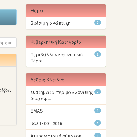
Θέμα
Βιώσιμη ανάπτυξη
2
Κυβερνητική Κατηγορία
όμενη
Περιβάλλον και Φυσικοί
2
Πόροι
Λέξεις Κλειδιά
ίζος,
Συστήματα περιβαλλοντικής
2
διαχείρ...
EMAS
1
ISO 14001:2015
1
Ατμοσφαιρική ρύπανση
1