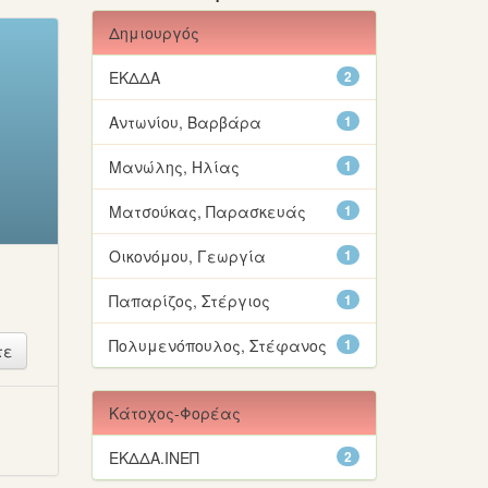
Δημιουργός
ΕΚΔΔΑ
2
Αντωνίου, Βαρβάρα
1
Μανώλης, Ηλίας
1
Ματσούκας, Παρασκευάς
1
Οικονόμου, Γεωργία
1
Παπαρίζος, Στέργιος
1
Πολυμενόπουλος, Στέφανος
1
ή
Κάτοχος-Φορέας
ΕΚΔΔΑ.ΙΝΕΠ
2