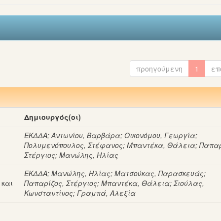
προηγούμενη
1
επ
Δημιουργός(οι)
ΕΚΔΔΑ
;
Αντωνίου, Βαρβάρα
;
Οικονόμου, Γεωργία
;
Πολυμενόπουλος, Στέφανος
;
Μπαντέκα, Θάλεια
;
Παπαρ
Στέργιος
;
Μανώλης, Ηλίας
ΕΚΔΔΑ
;
Μανώλης, Ηλίας
;
Ματσούκας, Παρασκευάς
;
 και
Παπαρίζος, Στέργιος
;
Μπαντέκα, Θάλεια
;
Σιούλας,
Κωνσταντίνος
;
Γραμπά, Αλεξία