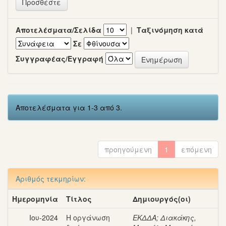
Αποτελέσματα/Σελίδα
|
Ταξινόμηση κατά
Σε
Συγγραφέας/Εγγραφή
Αποτελέσματα για 1-3 από 3.
προηγούμενη
1
επόμενη
Αριθμός τεκμηρίων:
Ημερομηνία
Τίτλος
Δημιουργός(οι)
Ιου-2024
Η οργάνωση
ΕΚΔΔΑ
;
Διακάκης,