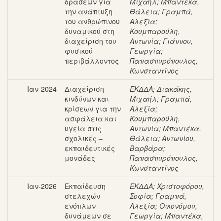
δράσεων για
Μιχαήλ
;
Μπαντέκα,
την ανάπτυξη
Θάλεια
;
Γραμπά,
του ανθρώπινου
Αλεξία
;
δυναμικού στη
Κουμπαρούλη,
διαχείριση του
Αντωνία
;
Γιάννου,
φυσικού
Γεωργία
;
περιβάλλοντος
Παπασπυρόπουλος,
Κωνσταντίνος
Ιαν-2024
Διαχείριση
ΕΚΔΔΑ
;
Διακάκης,
κινδύνων και
Μιχαήλ
;
Γραμπά,
κρίσεων για την
Αλεξία
;
ασφάλεια και
Κουμπαρούλη,
υγεία στις
Αντωνία
;
Μπαντέκα,
σχολικές –
Θάλεια
;
Αντωνίου,
εκπαιδευτικές
Βαρβάρα
;
μονάδες
Παπασπυρόπουλος,
Κωνσταντίνος
Ιαν-2026
Εκπαίδευση
ΕΚΔΔΑ
;
Χριστοφόρου,
στελεχών
Σοφία
;
Γραμπά,
ενόπλων
Αλεξία
;
Οικονόμου,
δυνάμεων σε
Γεωργία
;
Μπαντέκα,