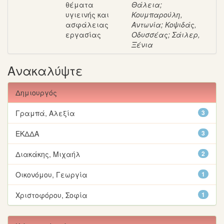
θέματα
Θάλεια
;
υγιεινής και
Κουμπαρούλη,
ασφάλειας
Αντωνία
;
Κοψιδάς,
εργασίας
Οδυσσέας
;
Σάιλερ,
Ξένια
Ανακαλύψτε
Δημιουργός
Γραμπά, Αλεξία
3
ΕΚΔΔΑ
3
Διακάκης, Μιχαήλ
2
Οικονόμου, Γεωργία
1
Χριστοφόρου, Σοφία
1