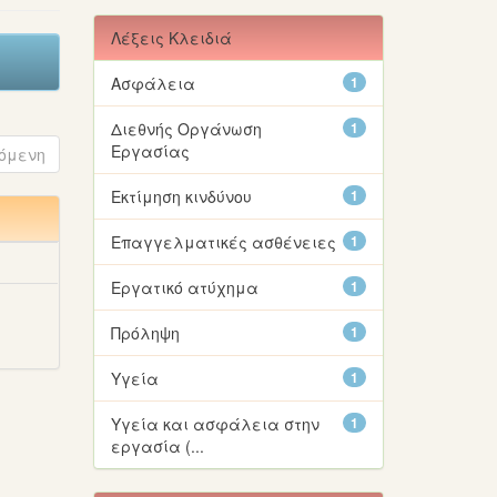
Λέξεις Κλειδιά
Ασφάλεια
1
Διεθνής Οργάνωση
1
Εργασίας
όμενη
Εκτίμηση κινδύνου
1
Επαγγελματικές ασθένειες
1
Εργατικό ατύχημα
1
Πρόληψη
1
Υγεία
1
Υγεία και ασφάλεια στην
1
εργασία (...