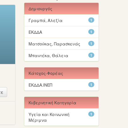
Δημιουργός
Γραμπά, Αλεξία
1
ΕΚΔΔΑ
1
Ματσούκας, Παρασκευάς
1
Μπαντέκα, Θάλεια
1
Κάτοχος-Φορέας
ΕΚΔΔΑ.ΙΝΕΠ
1
Κυβερνητική Κατηγορία
ή
Υγεία και Κοινωνική
1
Μέριμνα