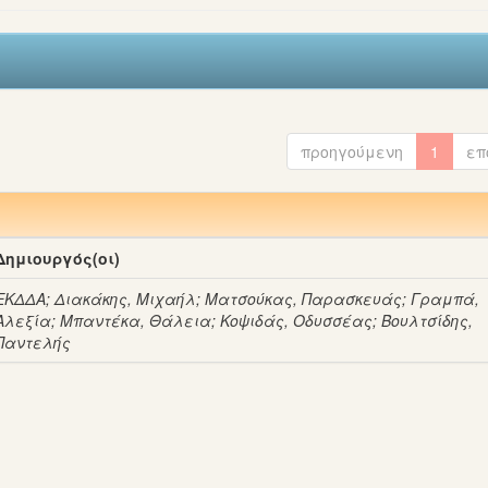
προηγούμενη
1
επ
Δημιουργός(οι)
ΕΚΔΔΑ
;
Διακάκης, Μιχαήλ
;
Ματσούκας, Παρασκευάς
;
Γραμπά,
Αλεξία
;
Μπαντέκα, Θάλεια
;
Κοψιδάς, Οδυσσέας
;
Βουλτσίδης,
Παντελής