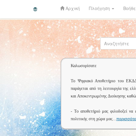
Αρχική
Πλοήγηση
Βοήθε
Skip
navigation
Καλωσορίσατε
Το Ψηφιακό Αποθετήριο του ΕΚΔΔΑ 
παράγεται από τη λειτουργία της ελ
και Αποκεντρωμένης Διοίκησης καθώς
- Το αποθετήριό μας φιλοδοξεί να 
περισσότ
πολιτικής στη χώρα μας
...