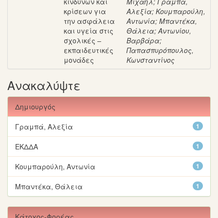
κινδύνων και
Μιχαήλ
;
Γραμπά,
κρίσεων για
Αλεξία
;
Κουμπαρούλη,
την ασφάλεια
Αντωνία
;
Μπαντέκα,
και υγεία στις
Θάλεια
;
Αντωνίου,
σχολικές –
Βαρβάρα
;
εκπαιδευτικές
Παπασπυρόπουλος,
μονάδες
Κωνσταντίνος
Ανακαλύψτε
Δημιουργός
Γραμπά, Αλεξία
1
ΕΚΔΔΑ
1
Κουμπαρούλη, Αντωνία
1
Μπαντέκα, Θάλεια
1
Κάτοχος-Φορέας