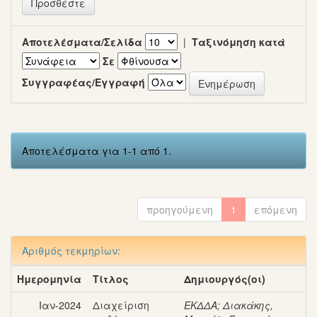
Αποτελέσματα/Σελίδα
|
Ταξινόμηση κατά
Σε
Συγγραφέας/Εγγραφή
Αποτελέσματα για 1-1 από 1.
προηγούμενη
1
επόμενη
Αριθμός τεκμηρίων:
Ημερομηνία
Τίτλος
Δημιουργός(οι)
Ιαν-2024
Διαχείριση
ΕΚΔΔΑ
;
Διακάκης,