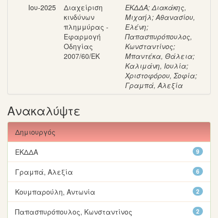
Ιου-2025
Διαχείριση
ΕΚΔΔΑ
;
Διακάκης,
κινδύνων
Μιχαήλ
;
Αθανασίου,
πλημμύρας -
Ελένη
;
Εφαρμογή
Παπασπυρόπουλος,
Οδηγίας
Κωνσταντίνος
;
2007/60/ΕΚ
Μπαντέκα, Θάλεια
;
Καλιμάνη, Ιουλία
;
Χριστοφόρου, Σοφία
;
Γραμπά, Αλεξία
Ανακαλύψτε
Δημιουργός
ΕΚΔΔΑ
9
Γραμπά, Αλεξία
6
Κουμπαρούλη, Αντωνία
2
Παπασπυρόπουλος, Κωνσταντίνος
2