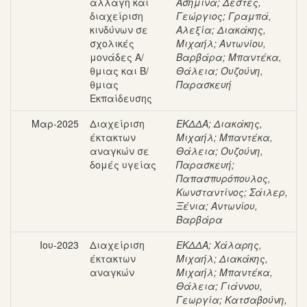
αλλαγή και
Ασημίνα
;
Δεστές,
διαχείριση
Γεώργιος
;
Γραμπά,
κινδύνων σε
Αλεξία
;
Διακάκης,
σχολικές
Μιχαήλ
;
Αντωνίου,
μονάδες Α/
Βαρβάρα
;
Μπαντέκα,
θμιας και Β/
Θάλεια
;
Ουζούνη,
θμιας
Παρασκευή
Εκπαίδευσης
Μαρ-2025
Διαχείριση
ΕΚΔΔΑ
;
Διακάκης,
έκτακτων
Μιχαήλ
;
Μπαντέκα,
αναγκών σε
Θάλεια
;
Ουζούνη,
δομές υγείας
Παρασκευή
;
Παπασπυρόπουλος,
Κωνσταντίνος
;
Σάιλερ,
Ξένια
;
Αντωνίου,
Βαρβάρα
Ιου-2023
Διαχείριση
ΕΚΔΔΑ
;
Χάλαρης,
έκτακτων
Μιχαήλ
;
Διακάκης,
αναγκών
Μιχαήλ
;
Μπαντέκα,
Θάλεια
;
Γιάννου,
Γεωργία
;
Κατσαβούνη,