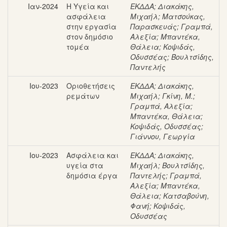
Ιαν-2024
Η Υγεία και
ΕΚΔΔΑ
;
Διακάκης,
ασφάλεια
Μιχαήλ
;
Ματσούκας,
στην εργασία
Παρασκευάς
;
Γραμπά,
στον δημόσιο
Αλεξία
;
Μπαντέκα,
τομέα
Θάλεια
;
Κοψιδάς,
Οδυσσέας
;
Βουλτσίδης,
Παντελής
Ιου-2023
Οριοθετήσεις
ΕΚΔΔΑ
;
Διακάκης,
ρεμάτων
Μιχαήλ
;
Γκίνη, Μ.
;
Γραμπά, Αλεξία
;
Μπαντέκα, Θάλεια
;
Κοψιδάς, Οδυσσέας
;
Γιάννου, Γεωργία
Ιου-2023
Ασφάλεια και
ΕΚΔΔΑ
;
Διακάκης,
υγεία στα
Μιχαήλ
;
Βουλτσίδης,
δημόσια έργα
Παντελής
;
Γραμπά,
Αλεξία
;
Μπαντέκα,
Θάλεια
;
Κατσαβούνη,
Φανή
;
Κοψιδάς,
Οδυσσέας