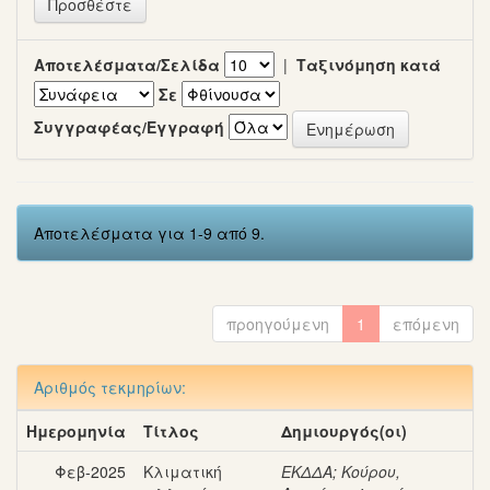
Αποτελέσματα/Σελίδα
|
Ταξινόμηση κατά
Σε
Συγγραφέας/Εγγραφή
Αποτελέσματα για 1-9 από 9.
προηγούμενη
1
επόμενη
Αριθμός τεκμηρίων:
Ημερομηνία
Τίτλος
Δημιουργός(οι)
Φεβ-2025
Κλιματική
ΕΚΔΔΑ
;
Κούρου,