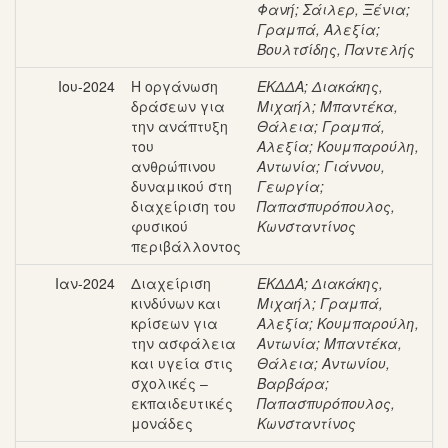
Φανή
;
Σάιλερ, Ξένια
;
Γραμπά, Αλεξία
;
Βουλτσίδης, Παντελής
Ιου-2024
Η οργάνωση
ΕΚΔΔΑ
;
Διακάκης,
δράσεων για
Μιχαήλ
;
Μπαντέκα,
την ανάπτυξη
Θάλεια
;
Γραμπά,
του
Αλεξία
;
Κουμπαρούλη,
ανθρώπινου
Αντωνία
;
Γιάννου,
δυναμικού στη
Γεωργία
;
διαχείριση του
Παπασπυρόπουλος,
φυσικού
Κωνσταντίνος
περιβάλλοντος
Ιαν-2024
Διαχείριση
ΕΚΔΔΑ
;
Διακάκης,
κινδύνων και
Μιχαήλ
;
Γραμπά,
κρίσεων για
Αλεξία
;
Κουμπαρούλη,
την ασφάλεια
Αντωνία
;
Μπαντέκα,
και υγεία στις
Θάλεια
;
Αντωνίου,
σχολικές –
Βαρβάρα
;
εκπαιδευτικές
Παπασπυρόπουλος,
μονάδες
Κωνσταντίνος