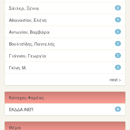
Σάιλερ, Ξένια
2
Αθανασίου, Ελένη
1
Αντωνίου, Βαρβάρα
1
Βουλτσίδης, Παντελής
1
Γιάννου, Γεωργία
1
Γκίνη, Μ.
1
next >
Κάτοχος-Φορέας
ΕΚΔΔΑ.ΙΝΕΠ
9
Θέμα