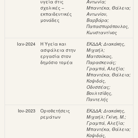
υγεία στις
Αντωνία
;
σχολικές –
Μπαντέκα, Θάλεια
;
εκπαιδευτικές
Αντωνίου,
μονάδες
Βαρβάρα
;
Παπασπυρόπουλος,
Κωνσταντίνος
Ιαν-2024
Η Υγεία και
ΕΚΔΔΑ
;
Διακάκης,
ασφάλεια στην
Μιχαήλ
;
εργασία στον
Ματσούκας,
δημόσιο τομέα
Παρασκευάς
;
Γραμπά, Αλεξία
;
Μπαντέκα, Θάλεια
;
Κοψιδάς,
Οδυσσέας
;
Βουλτσίδης,
Παντελής
Ιου-2023
Οριοθετήσεις
ΕΚΔΔΑ
;
Διακάκης,
ρεμάτων
Μιχαήλ
;
Γκίνη, Μ.
;
Γραμπά, Αλεξία
;
Μπαντέκα, Θάλεια
;
Κοψιδάς,