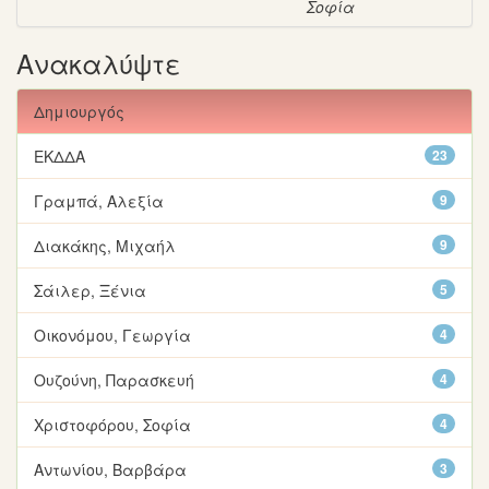
Σοφία
Ανακαλύψτε
Δημιουργός
ΕΚΔΔΑ
23
Γραμπά, Αλεξία
9
Διακάκης, Μιχαήλ
9
Σάιλερ, Ξένια
5
Οικονόμου, Γεωργία
4
Ουζούνη, Παρασκευή
4
Χριστοφόρου, Σοφία
4
Αντωνίου, Βαρβάρα
3