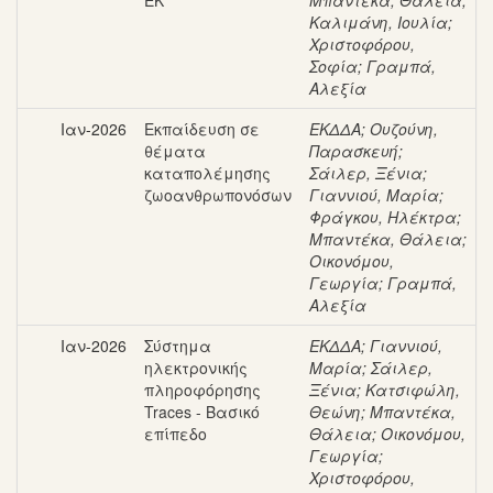
ΕΚ
Μπαντέκα, Θάλεια
;
Καλιμάνη, Ιουλία
;
Χριστοφόρου,
Σοφία
;
Γραμπά,
Αλεξία
Ιαν-2026
Εκπαίδευση σε
ΕΚΔΔΑ
;
Ουζούνη,
θέματα
Παρασκευή
;
καταπολέμησης
Σάιλερ, Ξένια
;
ζωοανθρωπονόσων
Γιαννιού, Μαρία
;
Φράγκου, Ηλέκτρα
;
Μπαντέκα, Θάλεια
;
Οικονόμου,
Γεωργία
;
Γραμπά,
Αλεξία
Ιαν-2026
Σύστημα
ΕΚΔΔΑ
;
Γιαννιού,
ηλεκτρονικής
Μαρία
;
Σάιλερ,
πληροφόρησης
Ξένια
;
Κατσιφώλη,
Traces - Βασικό
Θεώνη
;
Μπαντέκα,
επίπεδο
Θάλεια
;
Οικονόμου,
Γεωργία
;
Χριστοφόρου,