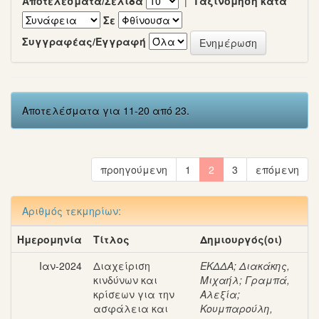
Αποτελέσματα/Σελίδα
|
Ταξινόμηση κατά
Σε
Συγγραφέας/Εγγραφή
Αποτελέσματα για 11-20 από 23.
προηγούμενη
1
2
3
επόμενη
Αριθμός τεκμηρίων:
Ημερομηνία
Τίτλος
Δημιουργός(οι)
Ιαν-2024
Διαχείριση
ΕΚΔΔΑ
;
Διακάκης,
κινδύνων και
Μιχαήλ
;
Γραμπά,
κρίσεων για την
Αλεξία
;
ασφάλεια και
Κουμπαρούλη,