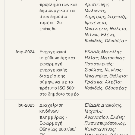
προβλημάτων και
Αριστείδης
;
δημιουργικότητα
Μυλωνάς,
στον δημόσιο
Δημήτρης
;
Σαχπάζη,
τομέα - 2ο
Ιφιγένεια
;
επίπεδο
Μπαντέκα, Θάλεια
;
Ντίνου, Ελένη
;
Κοψιδάς, Οδυσσέας
Απρ-2024
Ενεργειακοί
ΕΚΔΔΑ
;
Μανώλης,
υπεύθυνοι/ες και
Ηλίας
;
Ματσούκας,
εφαρμογή
Παρασκευάς
;
ενεργειακής
Σιούλας, Κων/νος
;
διαχείρισης
Μπαντέκα, Θάλεια
;
σύμφωνα με το
Γράμπα, Αλεξία
;
πρότυπο ISO 5001
Κοψιδάς, Οδυσσέας
στο δημόσιο τομέα
Ιου-2025
Διαχείριση
ΕΚΔΔΑ
;
Διακάκης,
κινδύνων
Μιχαήλ
;
πλημμύρας -
Αθανασίου, Ελένη
;
Εφαρμογή
Παπασπυρόπουλος,
Οδηγίας 2007/60/
Κωνσταντίνος
;