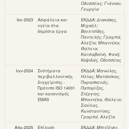
Οδυσσέας
;
Γιάννου,
Γεωργία
Ιου-2023
Ασφάλεια και
ΕΚΔΔΑ
;
Διακάκης,
υγεία στα
Μιχαήλ
;
δημόσια έργα
Βουλτσίδης,
Παντελής
;
Γραμπά,
Αλεξία
;
Μπαντέκα,
Θάλεια
;
Κατσαβούνη, Φανή
;
Κοψιδάς, Οδυσσέας
Ιαν-2024
Συστήματα
ΕΚΔΔΑ
;
Μανώλης,
περιβαλλοντικής
Ηλίας
;
Ματσούκας,
διαχείρισης -
Παρασκευάς
;
Πρότυπο ISO 14001
Παπαρίζος,
και κανονισμός
Στέργιος
;
EMAS
Μπαντέκα, Θάλεια
;
Σιούλας,
Κωνσταντίνος
;
Γραμπά, Αλεξία
Απρ-2025
Επίλυση
ΕΚΔΔΑ
;
Μπιτζένης,