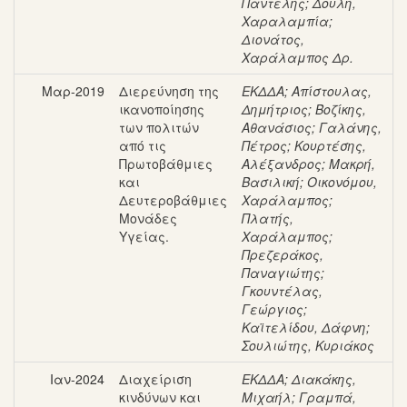
Παντελής
;
Δουλή,
Χαραλαμπία
;
Διονάτος,
Χαράλαμπος Δρ.
Μαρ-2019
Διερεύνηση της
ΕΚΔΔΑ
;
Απίστουλας,
ικανοποίησης
Δημήτριος
;
Βοζίκης,
των πολιτών
Αθανάσιος
;
Γαλάνης,
από τις
Πέτρος
;
Κουρτέσης,
Πρωτοβάθμιες
Αλέξανδρος
;
Μακρή,
και
Βασιλική
;
Οικονόμου,
Δευτεροβάθμιες
Χαράλαμπος
;
Μονάδες
Πλατής,
Υγείας.
Χαράλαμπος
;
Πρεζεράκος,
Παναγιώτης
;
Γκουντέλας,
Γεώργιος
;
Καϊτελίδου, Δάφνη
;
Σουλιώτης, Κυριάκος
Ιαν-2024
Διαχείριση
ΕΚΔΔΑ
;
Διακάκης,
κινδύνων και
Μιχαήλ
;
Γραμπά,