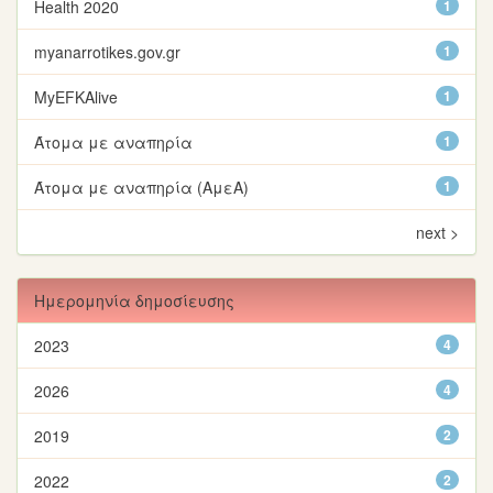
Health 2020
1
myanarrotikes.gov.gr
1
MyEFKAlive
1
Άτομα με αναπηρία
1
Άτομα με αναπηρία (ΑμεΑ)
1
next >
Ημερομηνία δημοσίευσης
2023
4
2026
4
2019
2
2022
2