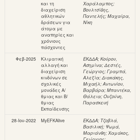
και τη
Χαράλαμπος
;
διαχείριση
Βουλτσίδης,
αθλητικών
Παντελής
;
Μαχαίρα,
δράσεων για
Νίκη
άτομα με
αναπηρίες και
χρόνιους
πάσχοντες
Φεβ-2025
Κλιματική
ΕΚΔΔΑ
;
Κούρου,
αλλαγή και
Ασημίνα
;
Δεστές,
διαχείριση
Γεώργιος
;
Γραμπά,
κινδύνων σε
Αλεξία
;
Διακάκης,
σχολικές
Μιχαήλ
;
Αντωνίου,
μονάδες Α/
Βαρβάρα
;
Μπαντέκα,
θμιας και Β/
Θάλεια
;
Ουζούνη,
θμιας
Παρασκευή
Εκπαίδευσης
28-Ιου-2022
MyEFKAlive
ΕΚΔΔΑ
;
Τζοβλά,
Βασιλική
;
Ψωμά,
Μαριάνθη
;
Χαμάκος,
Γεώργιος
;