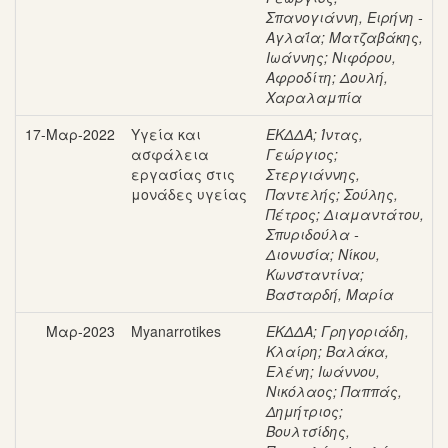
Σπανογιάννη, Ειρήνη -
Αγλαΐα
;
Ματζαβάκης,
Ιωάννης
;
Νιφόρου,
Αφροδίτη
;
Δουλή,
Χαραλαμπία
17-Μαρ-2022
Υγεία και
ΕΚΔΔΑ
;
Ίντας,
ασφάλεια
Γεώργιος
;
εργασίας στις
Στεργιάννης,
μονάδες υγείας
Παντελής
;
Σούλης,
Πέτρος
;
Διαμαντάτου,
Σπυριδούλα -
Διονυσία
;
Νίκου,
Κωνσταντίνα
;
Βασταρδή, Μαρία
Μαρ-2023
Myanarrotikes
ΕΚΔΔΑ
;
Γρηγοριάδη,
Κλαίρη
;
Βαλάκα,
Ελένη
;
Ιωάννου,
Νικόλαος
;
Παππάς,
Δημήτριος
;
Βουλτσίδης,