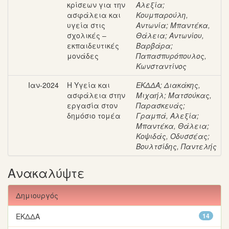
κρίσεων για την
Αλεξία
;
ασφάλεια και
Κουμπαρούλη,
υγεία στις
Αντωνία
;
Μπαντέκα,
σχολικές –
Θάλεια
;
Αντωνίου,
εκπαιδευτικές
Βαρβάρα
;
μονάδες
Παπασπυρόπουλος,
Κωνσταντίνος
Ιαν-2024
Η Υγεία και
ΕΚΔΔΑ
;
Διακάκης,
ασφάλεια στην
Μιχαήλ
;
Ματσούκας,
εργασία στον
Παρασκευάς
;
δημόσιο τομέα
Γραμπά, Αλεξία
;
Μπαντέκα, Θάλεια
;
Κοψιδάς, Οδυσσέας
;
Βουλτσίδης, Παντελής
Ανακαλύψτε
Δημιουργός
ΕΚΔΔΑ
14