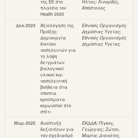
της ΕΕ στο
Ηλίας
;
Λιναρδής,
πλαίσιο του
Απόστολος
Health 2020
Δεκ-2023
Αξιολόγηση της
Εθνικός Οργανισμός
Πράξης:
Δημόσιας Υγείας
;
Δημιουργία
Εθνικός Οργανισμός
δικτύου
Δημόσιας Υγείας
νοσηλευτών για
τη λήψη
δειγμάτων
βιολογικού
υλικού και
νοσηλευτική
βοήθεια στα
ύποπτα
κρούσματα
κορωνοϊού στο
σπίτι
Μαρ-2025
Ανάπτυξη
ΕΚΔΔΑ
;
Πίγκος,
δεξιοτήτων για
Γεώργιος
;
Ζώτου,
τον σχεδιασμό
Μαρία
;
Διονάτος,