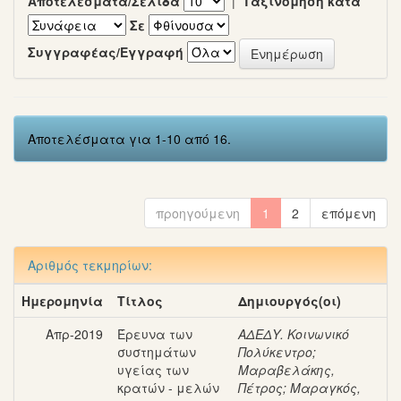
Αποτελέσματα/Σελίδα
|
Ταξινόμηση κατά
Σε
Συγγραφέας/Εγγραφή
Αποτελέσματα για 1-10 από 16.
προηγούμενη
1
2
επόμενη
Αριθμός τεκμηρίων:
Ημερομηνία
Τίτλος
Δημιουργός(οι)
Απρ-2019
Έρευνα των
ΑΔΕΔΥ. Κοινωνικό
συστημάτων
Πολύκεντρο
;
υγείας των
Μαραβελάκης,
κρατών - μελών
Πέτρος
;
Μαραγκός,