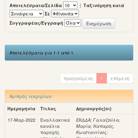
Αποτελέσματα/Σελίδα
|
Ταξινόμηση κατά
Σε
Συγγραφέας/Εγγραφή
Αποτελέσματα για 1-1 από 1.
προηγούμενη
1
επόμενη
Αριθμός τεκμηρίων:
Ημερομηνία
Τίτλος
Δημιουργός(οι)
17-Μαρ-2022
Εναλλακτικά
ΕΚΔΔΑ
;
Γαλαζούλα,
κανάλια
Μαρία
;
Καπαρός,
παροχής
Κωνσταντίνος
;