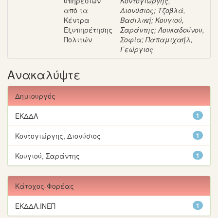
υπηρεσιών
Κοντογιώργης,
από τα
Διονύσιος
;
Τζοβλά,
Κέντρα
Βασιλική
;
Κουγιού,
Εξυπηρέτησης
Σαράντης
;
Λουκαδούνου,
Πολιτών
Σοφία
;
Παπαμιχαήλ,
Γεώργιος
Ανακαλύψτε
Δημιουργός
ΕΚΔΔΑ
1
Κοντογιώργης, Διονύσιος
1
Κουγιού, Σαράντης
1
Κάτοχος-Φορέας
ΕΚΔΔΑ.ΙΝΕΠ
1