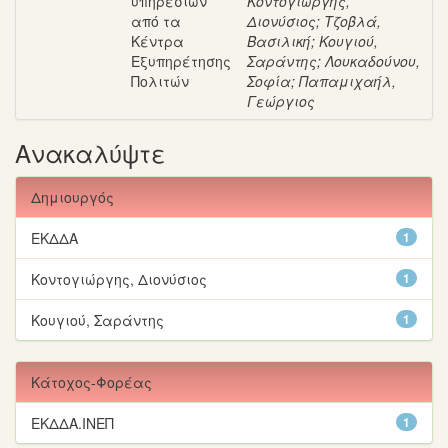
υπηρεσιών
Κοντογιώργης,
από τα
Διονύσιος
;
Τζοβλά,
Κέντρα
Βασιλική
;
Κουγιού,
Εξυπηρέτησης
Σαράντης
;
Λουκαδούνου,
Πολιτών
Σοφία
;
Παπαμιχαήλ,
Γεώργιος
Ανακαλύψτε
Δημιουργός
ΕΚΔΔΑ
1
Κοντογιώργης, Διονύσιος
1
Κουγιού, Σαράντης
1
Κάτοχος-Φορέας
ΕΚΔΔΑ.ΙΝΕΠ
1