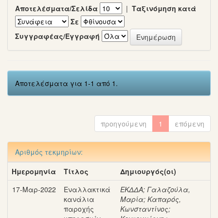
Αποτελέσματα/Σελίδα
|
Ταξινόμηση κατά
Σε
Συγγραφέας/Εγγραφή
Αποτελέσματα για 1-1 από 1.
προηγούμενη
1
επόμενη
Αριθμός τεκμηρίων:
Ημερομηνία
Τίτλος
Δημιουργός(οι)
17-Μαρ-2022
Εναλλακτικά
ΕΚΔΔΑ
;
Γαλαζούλα,
κανάλια
Μαρία
;
Καπαρός,
παροχής
Κωνσταντίνος
;