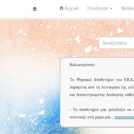
Αρχική
Πλοήγηση
Βοήθε
Skip
navigation
Καλωσορίσατε
Το Ψηφιακό Αποθετήριο του ΕΚΔΔΑ 
παράγεται από τη λειτουργία της ελ
και Αποκεντρωμένης Διοίκησης καθώς
- Το αποθετήριό μας φιλοδοξεί να 
περισσότ
πολιτικής στη χώρα μας
...