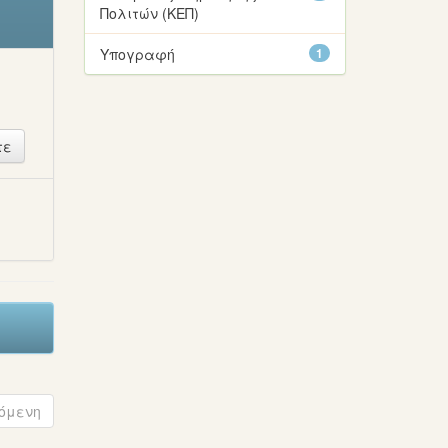
Πολιτών (ΚΕΠ)
Υπογραφή
1
ή
όμενη