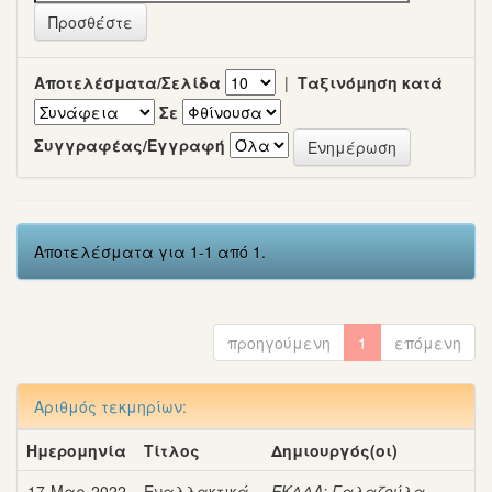
Αποτελέσματα/Σελίδα
|
Ταξινόμηση κατά
Σε
Συγγραφέας/Εγγραφή
Αποτελέσματα για 1-1 από 1.
προηγούμενη
1
επόμενη
Αριθμός τεκμηρίων:
Ημερομηνία
Τίτλος
Δημιουργός(οι)
17-Μαρ-2022
Εναλλακτικά
ΕΚΔΔΑ
;
Γαλαζούλα,