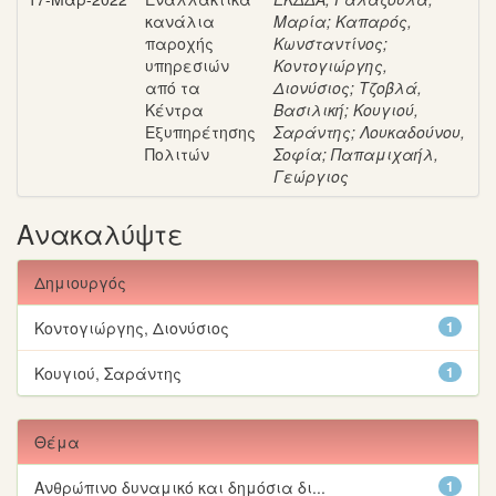
κανάλια
Μαρία
;
Καπαρός,
παροχής
Κωνσταντίνος
;
υπηρεσιών
Κοντογιώργης,
από τα
Διονύσιος
;
Τζοβλά,
Κέντρα
Βασιλική
;
Κουγιού,
Εξυπηρέτησης
Σαράντης
;
Λουκαδούνου,
Πολιτών
Σοφία
;
Παπαμιχαήλ,
Γεώργιος
Ανακαλύψτε
Δημιουργός
Κοντογιώργης, Διονύσιος
1
Κουγιού, Σαράντης
1
Θέμα
Ανθρώπινο δυναμικό και δημόσια δι...
1