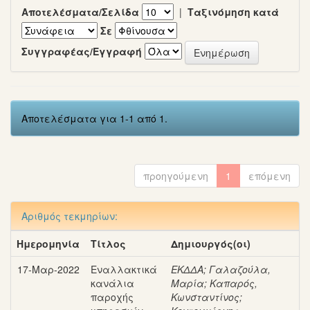
Αποτελέσματα/Σελίδα
|
Ταξινόμηση κατά
Σε
Συγγραφέας/Εγγραφή
Αποτελέσματα για 1-1 από 1.
προηγούμενη
1
επόμενη
Αριθμός τεκμηρίων:
Ημερομηνία
Τίτλος
Δημιουργός(οι)
17-Μαρ-2022
Εναλλακτικά
ΕΚΔΔΑ
;
Γαλαζούλα,
κανάλια
Μαρία
;
Καπαρός,
παροχής
Κωνσταντίνος
;