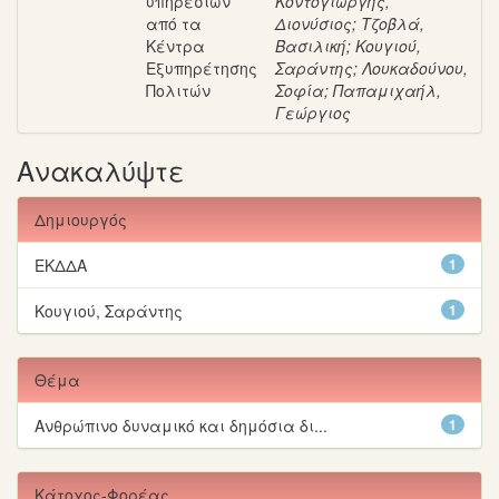
υπηρεσιών
Κοντογιώργης,
από τα
Διονύσιος
;
Τζοβλά,
Κέντρα
Βασιλική
;
Κουγιού,
Εξυπηρέτησης
Σαράντης
;
Λουκαδούνου,
Πολιτών
Σοφία
;
Παπαμιχαήλ,
Γεώργιος
Ανακαλύψτε
Δημιουργός
ΕΚΔΔΑ
1
Κουγιού, Σαράντης
1
Θέμα
Ανθρώπινο δυναμικό και δημόσια δι...
1
Κάτοχος-Φορέας