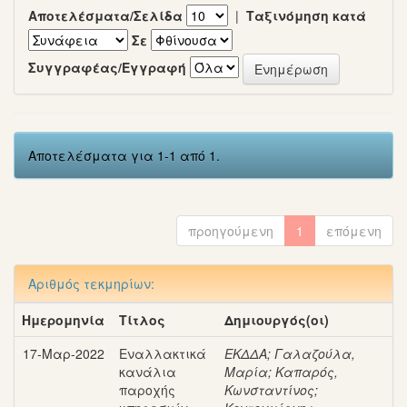
Αποτελέσματα/Σελίδα
|
Ταξινόμηση κατά
Σε
Συγγραφέας/Εγγραφή
Αποτελέσματα για 1-1 από 1.
προηγούμενη
1
επόμενη
Αριθμός τεκμηρίων:
Ημερομηνία
Τίτλος
Δημιουργός(οι)
17-Μαρ-2022
Εναλλακτικά
ΕΚΔΔΑ
;
Γαλαζούλα,
κανάλια
Μαρία
;
Καπαρός,
παροχής
Κωνσταντίνος
;