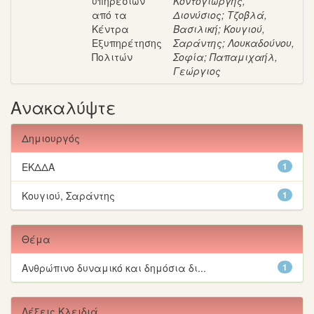
υπηρεσιών
Κοντογιώργης,
από τα
Διονύσιος
;
Τζοβλά,
Κέντρα
Βασιλική
;
Κουγιού,
Εξυπηρέτησης
Σαράντης
;
Λουκαδούνου,
Πολιτών
Σοφία
;
Παπαμιχαήλ,
Γεώργιος
Ανακαλύψτε
Δημιουργός
ΕΚΔΔΑ
1
Κουγιού, Σαράντης
1
Θέμα
Ανθρώπινο δυναμικό και δημόσια δι...
1
Λέξεις Κλειδιά