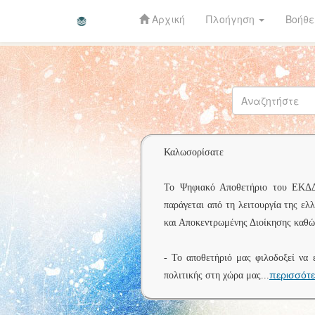
Αρχική
Πλοήγηση
Βοήθε
Skip
navigation
Καλωσορίσατε
Το Ψηφιακό Αποθετήριο του ΕΚΔΔΑ 
παράγεται από τη λειτουργία της ελ
και Αποκεντρωμένης Διοίκησης καθώς
- Το αποθετήριό μας φιλοδοξεί να 
περισσότ
πολιτικής στη χώρα μας
...