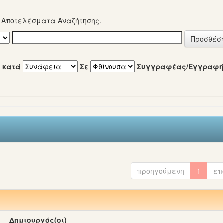
α Αποτελέσματα Αναζήτησης.
 κατά
Σε
Συγγραφέας/Εγγραφ
προηγούμενη
1
επ
Δημιουργός(οι)