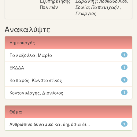
Εξυπηρέτησης
Σαράντης
;
Λουκαδούνου,
Πολιτών
Σοφία
;
Παπαμιχαήλ,
Γεώργιος
Ανακαλύψτε
Δημιουργός
Γαλαζούλα, Μαρία
1
ΕΚΔΔΑ
1
Καπαρός, Κωνσταντίνος
1
Κοντογιώργης, Διονύσιος
1
Θέμα
Ανθρώπινο δυναμικό και δημόσια δι...
1