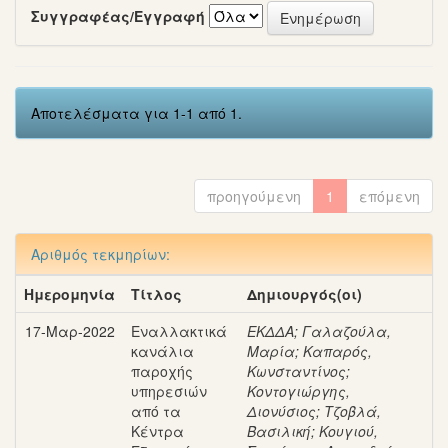
Συγγραφέας/Εγγραφή
Αποτελέσματα για 1-1 από 1.
προηγούμενη
1
επόμενη
Αριθμός τεκμηρίων:
Ημερομηνία
Τίτλος
Δημιουργός(οι)
17-Μαρ-2022
Εναλλακτικά
ΕΚΔΔΑ
;
Γαλαζούλα,
κανάλια
Μαρία
;
Καπαρός,
παροχής
Κωνσταντίνος
;
υπηρεσιών
Κοντογιώργης,
από τα
Διονύσιος
;
Τζοβλά,
Κέντρα
Βασιλική
;
Κουγιού,