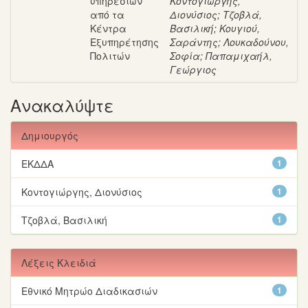
υπηρεσιών
Κοντογιώργης,
από τα
Διονύσιος
;
Τζοβλά,
Κέντρα
Βασιλική
;
Κουγιού,
Εξυπηρέτησης
Σαράντης
;
Λουκαδούνου,
Πολιτών
Σοφία
;
Παπαμιχαήλ,
Γεώργιος
Ανακαλύψτε
Δημιουργός
ΕΚΔΔΑ
1
Κοντογιώργης, Διονύσιος
1
Τζοβλά, Βασιλική
1
Λέξεις Κλειδιά
Εθνικό Μητρώο Διαδικασιών
1