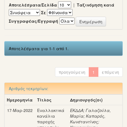
Αποτελέσματα/Σελίδα
|
Ταξινόμηση κατά
Σε
Συγγραφέας/Εγγραφή
Αποτελέσματα για 1-1 από 1.
προηγούμενη
1
επόμενη
Αριθμός τεκμηρίων:
Ημερομηνία
Τίτλος
Δημιουργός(οι)
17-Μαρ-2022
Εναλλακτικά
ΕΚΔΔΑ
;
Γαλαζούλα,
κανάλια
Μαρία
;
Καπαρός,
παροχής
Κωνσταντίνος
;