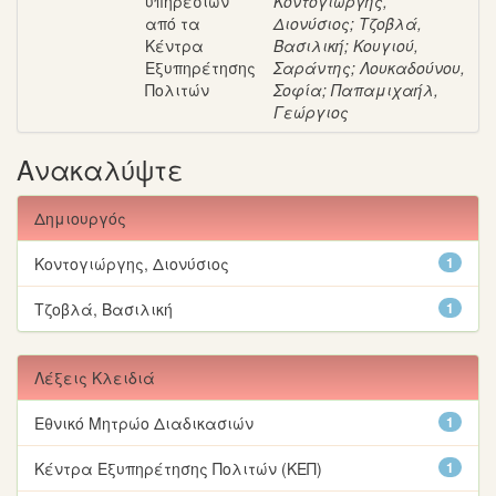
υπηρεσιών
Κοντογιώργης,
από τα
Διονύσιος
;
Τζοβλά,
Κέντρα
Βασιλική
;
Κουγιού,
Εξυπηρέτησης
Σαράντης
;
Λουκαδούνου,
Πολιτών
Σοφία
;
Παπαμιχαήλ,
Γεώργιος
Ανακαλύψτε
Δημιουργός
Κοντογιώργης, Διονύσιος
1
Τζοβλά, Βασιλική
1
Λέξεις Κλειδιά
Εθνικό Μητρώο Διαδικασιών
1
Κέντρα Εξυπηρέτησης Πολιτών (ΚΕΠ)
1