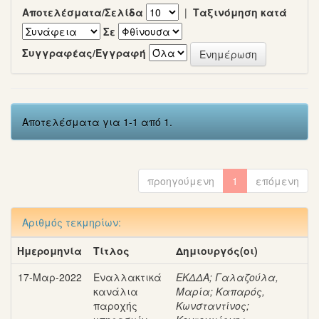
Αποτελέσματα/Σελίδα
|
Ταξινόμηση κατά
Σε
Συγγραφέας/Εγγραφή
Αποτελέσματα για 1-1 από 1.
προηγούμενη
1
επόμενη
Αριθμός τεκμηρίων:
Ημερομηνία
Τίτλος
Δημιουργός(οι)
17-Μαρ-2022
Εναλλακτικά
ΕΚΔΔΑ
;
Γαλαζούλα,
κανάλια
Μαρία
;
Καπαρός,
παροχής
Κωνσταντίνος
;