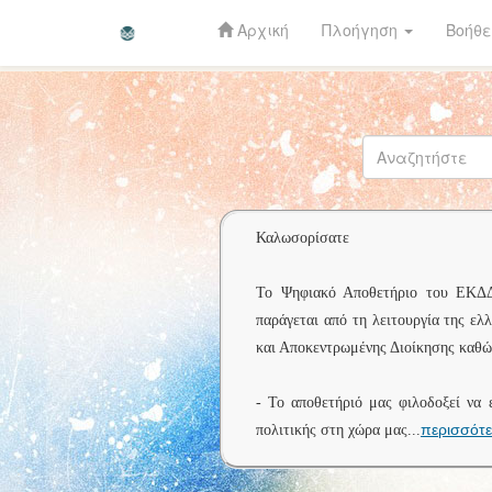
Αρχική
Πλοήγηση
Βοήθε
Skip
navigation
Καλωσορίσατε
Το Ψηφιακό Αποθετήριο του ΕΚΔΔΑ 
παράγεται από τη λειτουργία της ελ
και Αποκεντρωμένης Διοίκησης καθώς
- Το αποθετήριό μας φιλοδοξεί να 
περισσότ
πολιτικής στη χώρα μας
...