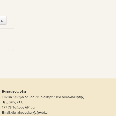
ή
Επικοινωνία
Εθνικό Κέντρο Δημόσιας Διοίκησης και Αυτοδιοίκησης
Πειραιώς 211,
177 78 Ταύρος Αθήνα
Email: digitalrepository[at]ekdd.gr