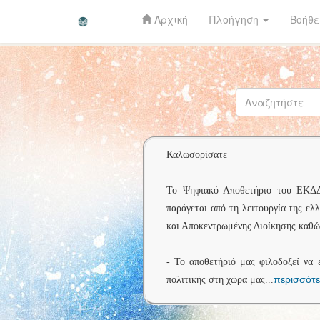
Αρχική
Πλοήγηση
Βοήθε
Skip
navigation
Καλωσορίσατε
Το Ψηφιακό Αποθετήριο του ΕΚΔΔΑ 
παράγεται από τη λειτουργία της ελ
και Αποκεντρωμένης Διοίκησης καθώς
- Το αποθετήριό μας φιλοδοξεί να 
περισσότ
πολιτικής στη χώρα μας
...