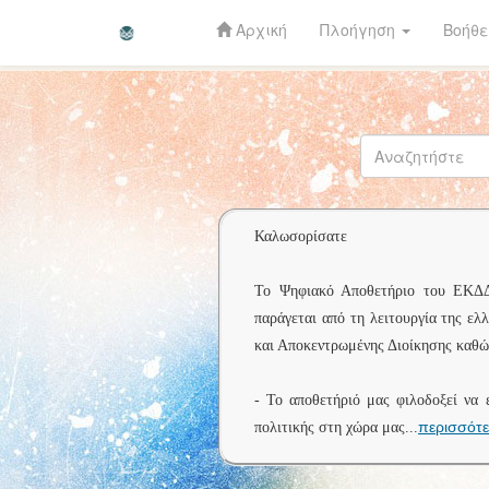
Αρχική
Πλοήγηση
Βοήθε
Skip
navigation
Καλωσορίσατε
Το Ψηφιακό Αποθετήριο του ΕΚΔΔΑ 
παράγεται από τη λειτουργία της ελ
και Αποκεντρωμένης Διοίκησης καθώς
- Το αποθετήριό μας φιλοδοξεί να 
περισσότ
πολιτικής στη χώρα μας
...