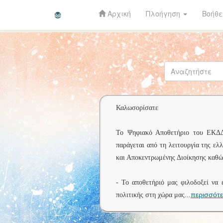
Αρχική
Πλοήγηση
Βοήθε
Skip
navigation
Καλωσορίσατε
Το Ψηφιακό Αποθετήριο του ΕΚΔΔΑ 
παράγεται από τη λειτουργία της ελ
και Αποκεντρωμένης Διοίκησης καθώς
- Το αποθετήριό μας φιλοδοξεί να 
περισσότ
πολιτικής στη χώρα μας
...