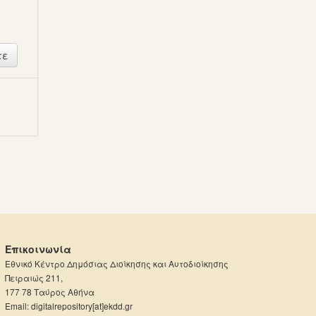
ή
Επικοινωνία
Εθνικό Κέντρο Δημόσιας Διοίκησης και Αυτοδιοίκησης
Πειραιώς 211,
177 78 Ταύρος Αθήνα
Email: digitalrepository[at]ekdd.gr