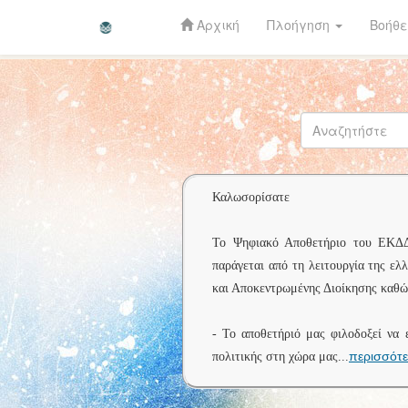
Αρχική
Πλοήγηση
Βοήθε
Skip
navigation
Καλωσορίσατε
Το Ψηφιακό Αποθετήριο του ΕΚΔΔΑ 
παράγεται από τη λειτουργία της ελ
και Αποκεντρωμένης Διοίκησης καθώς
- Το αποθετήριό μας φιλοδοξεί να 
περισσότ
πολιτικής στη χώρα μας
...