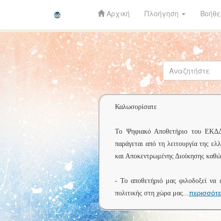
Αρχική
Πλοήγηση
Βοήθε
Skip
navigation
Καλωσορίσατε
Το Ψηφιακό Αποθετήριο του ΕΚΔΔΑ 
παράγεται από τη λειτουργία της ελ
και Αποκεντρωμένης Διοίκησης καθώς
- Το αποθετήριό μας φιλοδοξεί να 
περισσότ
πολιτικής στη χώρα μας
...