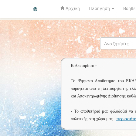
Αρχική
Πλοήγηση
Βοήθε
Skip
navigation
Καλωσορίσατε
Το Ψηφιακό Αποθετήριο του ΕΚΔΔΑ 
παράγεται από τη λειτουργία της ελ
και Αποκεντρωμένης Διοίκησης καθώς
- Το αποθετήριό μας φιλοδοξεί να 
περισσότ
πολιτικής στη χώρα μας
...