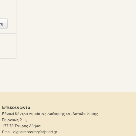
ή
Επικοινωνία
Εθνικό Κέντρο Δημόσιας Διοίκησης και Αυτοδιοίκησης
Πειραιώς 211,
177 78 Ταύρος Αθήνα
Email: digitalrepository[at]ekdd.gr