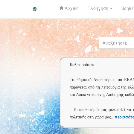
Αρχική
Πλοήγηση
Βοήθε
Skip
navigation
Καλωσορίσατε
Το Ψηφιακό Αποθετήριο του ΕΚΔΔΑ 
παράγεται από τη λειτουργία της ελ
και Αποκεντρωμένης Διοίκησης καθώς
- Το αποθετήριό μας φιλοδοξεί να 
περισσότ
πολιτικής στη χώρα μας
...