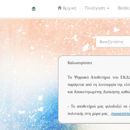
Αρχική
Πλοήγηση
Βοήθε
Skip
navigation
Καλωσορίσατε
Το Ψηφιακό Αποθετήριο του ΕΚΔΔΑ 
παράγεται από τη λειτουργία της ελ
και Αποκεντρωμένης Διοίκησης καθώς
- Το αποθετήριό μας φιλοδοξεί να 
περισσότ
πολιτικής στη χώρα μας
...