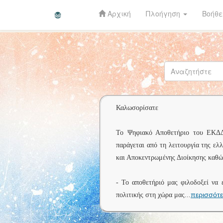
Αρχική
Πλοήγηση
Βοήθε
Skip
navigation
Καλωσορίσατε
Το Ψηφιακό Αποθετήριο του ΕΚΔΔΑ 
παράγεται από τη λειτουργία της ελ
και Αποκεντρωμένης Διοίκησης καθώς
- Το αποθετήριό μας φιλοδοξεί να 
περισσότ
πολιτικής στη χώρα μας
...