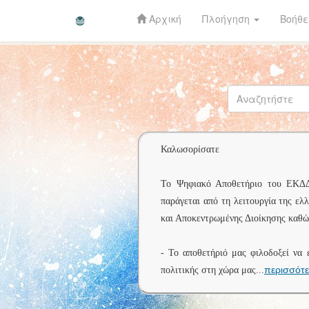
Αρχική
Πλοήγηση
Βοήθε
Skip
navigation
Καλωσορίσατε
Το Ψηφιακό Αποθετήριο του ΕΚΔΔΑ 
παράγεται από τη λειτουργία της ελ
και Αποκεντρωμένης Διοίκησης καθώς
- Το αποθετήριό μας φιλοδοξεί να 
περισσότ
πολιτικής στη χώρα μας
...