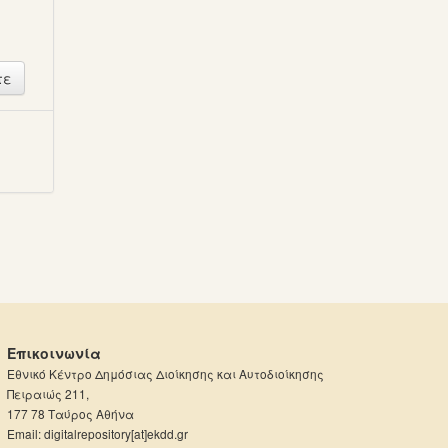
ή
Επικοινωνία
Εθνικό Κέντρο Δημόσιας Διοίκησης και Αυτοδιοίκησης
Πειραιώς 211,
177 78 Ταύρος Αθήνα
Email: digitalrepository[at]ekdd.gr