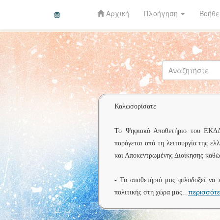
Αρχική
Πλοήγηση
Βοήθε
Skip
navigation
Καλωσορίσατε
Το Ψηφιακό Αποθετήριο του ΕΚΔΔΑ 
παράγεται από τη λειτουργία της ελ
και Αποκεντρωμένης Διοίκησης καθώς
- Το αποθετήριό μας φιλοδοξεί να 
περισσότ
πολιτικής στη χώρα μας
...