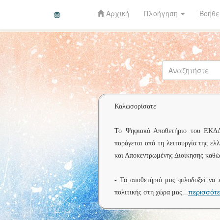
Αρχική
Πλοήγηση
Βοήθε
Skip
navigation
Καλωσορίσατε
Το Ψηφιακό Αποθετήριο του ΕΚΔΔΑ 
παράγεται από τη λειτουργία της ελ
και Αποκεντρωμένης Διοίκησης καθώς
- Το αποθετήριό μας φιλοδοξεί να 
περισσότ
πολιτικής στη χώρα μας
...