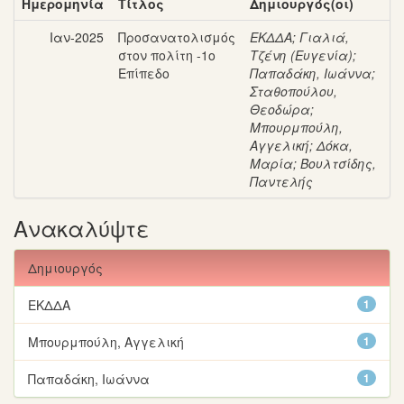
Ημερομηνία
Τίτλος
Δημιουργός(οι)
Ιαν-2025
Προσανατολισμός
ΕΚΔΔΑ
;
Γιαλιά,
στον πολίτη -1ο
Τζένη (Ευγενία)
;
Επίπεδο
Παπαδάκη, Ιωάννα
;
Σταθοπούλου,
Θεοδώρα
;
Μπουρμπούλη,
Αγγελική
;
Δόκα,
Μαρία
;
Βουλτσίδης,
Παντελής
Ανακαλύψτε
Δημιουργός
ΕΚΔΔΑ
1
Μπουρμπούλη, Αγγελική
1
Παπαδάκη, Ιωάννα
1