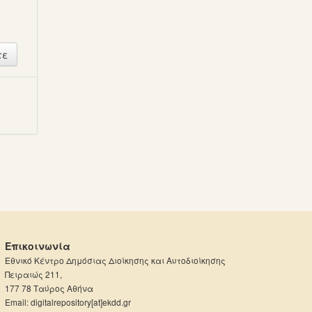
ή
Επικοινωνία
Εθνικό Κέντρο Δημόσιας Διοίκησης και Αυτοδιοίκησης
Πειραιώς 211,
177 78 Ταύρος Αθήνα
Email: digitalrepository[at]ekdd.gr