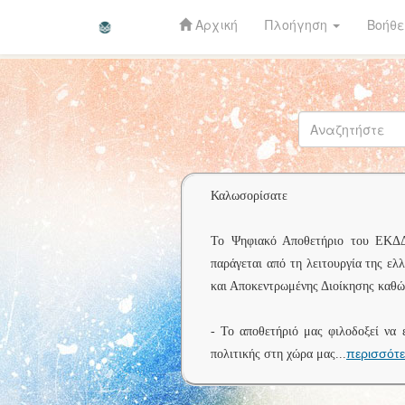
Αρχική
Πλοήγηση
Βοήθε
Skip
navigation
Καλωσορίσατε
Το Ψηφιακό Αποθετήριο του ΕΚΔΔΑ 
παράγεται από τη λειτουργία της ελ
και Αποκεντρωμένης Διοίκησης καθώς
- Το αποθετήριό μας φιλοδοξεί να 
περισσότ
πολιτικής στη χώρα μας
...