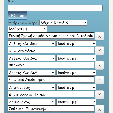
για
Υπάρχον Φίλτρο: