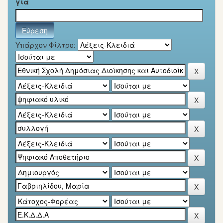
για
Υπάρχον Φίλτρο: