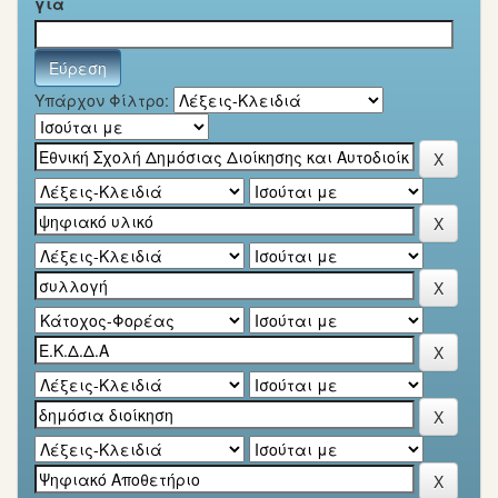
για
Υπάρχον Φίλτρο: