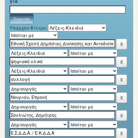
για
Υπάρχον Φίλτρο: