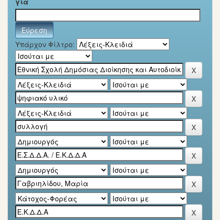
για
Υπάρχον Φίλτρο: